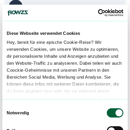
Ch
Chronische Schmerzen
Sc
Schlafstörungen
Diese Webseite verwendet Cookies
Hey, bereit für eine epische Cookie-Reise? Wir
alle einblenden
verwenden Cookies, um unsere Website zu optimieren,
dir personalisierte Inhalte und Anzeigen anzubieten und
den Website-Traffic zu analysieren. Dabei teilen wir auch
Über diesen Strain:
Gas n'Up
Coockie-Geheimnisse mit unseren Partnern in den
Bereichen Social Media, Werbung und Analyse. Sie
Gas n'Up
können diese Infos mit weiteren Daten kombinieren, die
G
du ihnen gegeben hast oder die sie während deiner
Gas n'Up ist ein Hybridstrain, der aus der Kreuzung von Venom OG und Humboldt OG entstanden ist. Diese kraftvolle OG-Genetik vereint intensive Gas-, Diesel- und erdige Kush-Aromen mit würzigen Kräuternoten, harzigen Untertönen und einer ausgeprägten körperlichen Wirkung. Das Ergebnis ist ein terpeneicher Kultivar mit markantem OG-Charakter, hoher Harzproduktion und einer ausgewogenen Wirkung, die euphorische mentale Effekte mit tiefgehender körperlicher Entspannung verbindet. ::br ###### Gas n'Up Strain Herkunft Die genetische Grundlage von Gas n'Up kombiniert zwei äußerst potente OG-Linien. Venom OG bringt intensive Diesel-, Kraftstoff- und Kush-Terpene sowie eine stark entspannende körperliche Wirkung in die Kreuzung ein. Humboldt OG ergänzt diese Eigenschaften mit klassischen erdigen, kiefernartigen und würzigen OG-Noten sowie einer langanhaltenden Wirkung. Durch diese Kombination entsteht ein Hybrid mit außergewöhnlicher Potenz und ausgeprägtem Gas-Profil. ::br ###### Gas n'Up Strain Aroma & Geschmack Aromatisch präsentiert sich Gas n'Up intensiv und durchdringend. Dominant sind Diesel-, Gas- und erdige Kush-Noten, begleitet von Kiefer, würzigen Kräutern und harzigen Akzenten. Beim Konsum entfaltet sich ein kräftig-gasiger Einstieg, gefolgt von einer würzigen Mitte und einem langanhaltenden erdig-dieseligen Abgang. Das Terpenprofil wird häufig von Caryophyllen geprägt, das für würzige Tiefe sorgt. Myrcen verstärkt die entspannende Wirkung, während Limonen dezente frische Citrusnoten beitragen kann. ::br ###### Gas n'Up Strain Wirkung Die Wirkung von Gas n'Up setzt meist schnell und deutlich ein. Eine euphorische mentale Wirkung kann die Stimmung heben und Stress reduzieren, bevor sich eine tiefe körperliche Entspannung entwickelt. Viele Konsument:innen beschreiben die Wirkung als beruhigend, glücklich und bei höheren Dosierungen zunehmend sedierend. Trotz der starken körperlichen Komponente bleibt häufig eine angenehme mentale Klarheit erhalten. ::br ###### Gas n'Up Strain Medizinischer Nutzen Medizinisch wird Gas n'Up häufig bei Stress, Angstzuständen, Schlafstörungen, chronischen Schmerzen, Muskelverspannungen und innerer Unruhe eingesetzt. Die entspannende Wirkung kann mentale Belastungen reduzieren und körperliche Beschwerden lindern. Myrcen wird mit schlaffördernden Eigenschaften in Verbindung gebracht, während Caryophyllen potenziell entzündungshemmende Effekte unterstützen kann. ::br Unsere Datenbank lebt von den Erfahrungen der Community. Hast du den Gas n'Up Strain schon konsumiert? Hast du Erfahrung mit der Gas n'Up Wirkung? Dann teile deine Erfahrungen mit uns und hilf anderen Patienten dabei, ihren perfekten Strain für sich zu finden. Wenn du eine Gas n'Up Cannabisblüte bestellen möchtest, nutze einfach unseren Preisvergleich um die günstigste Cannabis Apotheke für diese Blüte zu finden.
wilden Internet-Abenteuer gesammelt haben. Begleite
uns auf dieser unglaublichen, knusprigen Reise!
Einwilligungsauswahl
Cannabisblüten mit diesem Strain
Notwendig
Produktbewertungen zu
Remexian 24/1