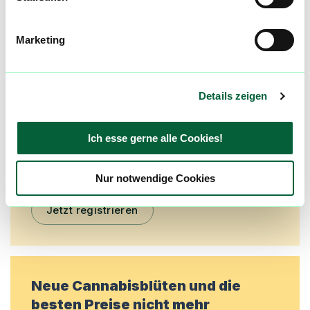
Mach mit in der flowzz.com
Marketing
Community
Alle wichtigen Daten und Fakten - täglich
aktualisiert! Hilf uns mit Deinen Kommentaren
Details zeigen
und Bewertungen flowzz noch besser zu
machen. Melde dich an, um dir deine
Ich esse gerne alle Cookies!
Lieblingsblüten zu merken, rechtzeitig über
Preisreduktionen informiert zu werden und
exklusive Angebote zu erhalten!
Nur notwendige Cookies
Jetzt registrieren
Neue Cannabisblüten und die
besten Preise nicht mehr