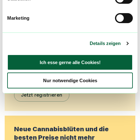
Mach mit in der flowzz.com
Marketing
Community
Alle wichtigen Daten und Fakten - täglich
aktualisiert! Hilf uns mit Deinen Kommentaren
Details zeigen
und Bewertungen flowzz noch besser zu
machen. Melde dich an, um dir deine
Ich esse gerne alle Cookies!
Lieblingsblüten zu merken, rechtzeitig über
Preisreduktionen informiert zu werden und
exklusive Angebote zu erhalten!
Nur notwendige Cookies
Jetzt registrieren
Neue Cannabisblüten und die
besten Preise nicht mehr