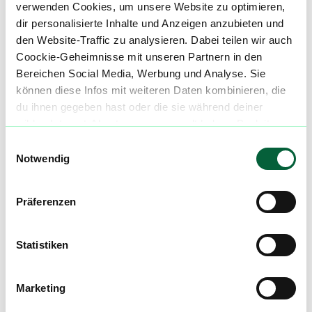
verwenden Cookies, um unsere Website zu optimieren,
dir personalisierte Inhalte und Anzeigen anzubieten und
Cannabisblüten mit diesem Strain
den Website-Traffic zu analysieren. Dabei teilen wir auch
Coockie-Geheimnisse mit unseren Partnern in den
Bereichen Social Media, Werbung und Analyse. Sie
Produktbewertungen zu
Pedanios 8/8
können diese Infos mit weiteren Daten kombinieren, die
Equiposa
du ihnen gegeben hast oder die sie während deiner
0,0
wilden Internet-Abenteuer gesammelt haben. Begleite
(
0
)
uns auf dieser unglaublichen, knusprigen Reise!
Einwilligungsauswahl
Notwendig
mehr laden
Präferenzen
Mach mit in der flowzz.com
Community
Statistiken
Alle wichtigen Daten und Fakten - täglich
aktualisiert! Hilf uns mit Deinen Kommentaren
Marketing
und Bewertungen flowzz noch besser zu