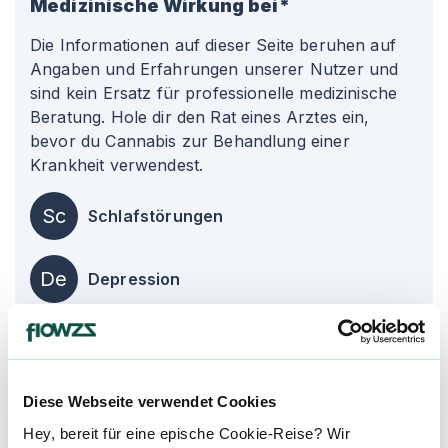
Medizinische Wirkung bei*
Die Informationen auf dieser Seite beruhen auf
Angaben und Erfahrungen unserer Nutzer und
sind kein Ersatz für professionelle medizinische
Beratung. Hole dir den Rat eines Arztes ein,
bevor du Cannabis zur Behandlung einer
Krankheit verwendest.
Sc
Schlafstörungen
De
Depression
Über diesen Strain:
Equiposa
Diese Webseite verwendet Cookies
Equiposa
E
Hey, bereit für eine epische Cookie-Reise? Wir
Equiposa ist ein indica-dominanter Cannabis-Strain, der aus einer Kreuzung von [OG Kush](/strain/og-kush) und Pre-98 Bubba Kush entstanden ist. ::br ###### Equiposa Aroma & Geschmack Die drei dominanten Terpene im Equiposa Strain sind Myrcen, Pinen und Linalool. ::br – Myrcen verleiht der Strain einen fruchtigen und süßen Geschmack :br – Pinen trägt zu einem erfrischenden, harzigen Aroma bei :br – Linalool verleiht Equiposa einen floralen Duft. ::br Zusammen bieten diese Terpene ein unverwechselbares Aroma. Der Geschmack von Equiposa ist daher auch fruchtig und süß mit einem Hauch von exotischen Nuancen. Beim Einatmen entfaltet sich ein angenehmes Aroma, das an saftige Tropenfrüchte erinnert und den Gaumen angenehm umschmeichelt. ::br ###### Equiposa Strain Wirkung Die Wirkung von Equiposa ist erhebend und euphorisch. Sie erzeugt eine energetische Stimmung, die den Geist anregt und die Kreativität fördert. Equiposa eignet sich ideal für den Gebrauch tagsüber, da sie einen Schub an positiver Energie liefert. ::br Unsere Datenbank lebt von den Erfahrungen der Community. Hast du den Equiposa Strain schon konsumiert? Hast du Erfahrung mit der Equiposa Wirkung? Dann teile deine Erfahrungen mit uns und hilf anderen Patienten dabei, ihren perfekten Strain für sich zu finden. ::br Wenn du eine Equiposa Cannabisblüte bestellen möchtest, nutze einfach unseren Preisvergleich um die günstigste Cannabis Apotheke für diese Blüte zu finden.