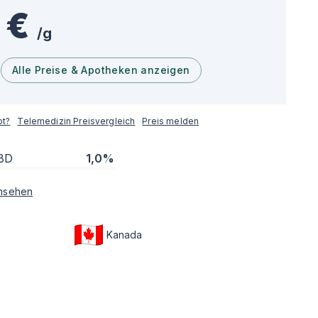
 €
/
g
Alle Preise & Apotheken anzeigen
pt?
Telemedizin Preisvergleich
Preis melden
BD
1,0%
nsehen
Kanada