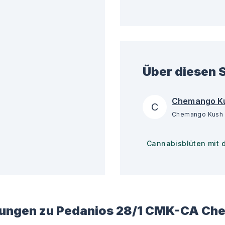
Über diesen S
Chemango K
C
Cannabisblüten mit 
ungen zu
Pedanios 28/1 CMK-CA Ch