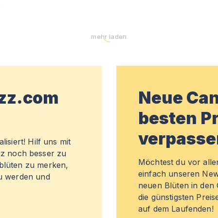
)
mehr laden
wzz.com
Neue Can
besten Pr
verpasse
isiert! Hilf uns mit
z noch besser zu
Möchtest du vor all
sblüten zu merken,
einfach unseren New
zu werden und
neuen Blüten in de
die günstigsten Preis
auf dem Laufenden!