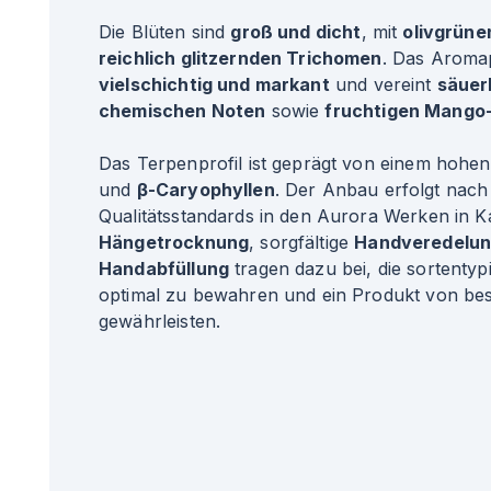
Die Blüten sind
groß und dicht
, mit
olivgrüne
reichlich glitzernden Trichomen
. Das Aromapr
vielschichtig und markant
und vereint
säuer
chemischen Noten
sowie
fruchtigen Mango
Das Terpenprofil ist geprägt von einem hohen
und
β-Caryophyllen
. Der Anbau erfolgt nac
Qualitätsstandards in den Aurora Werken in 
Hängetrocknung
, sorgfältige
Handveredelu
Handabfüllung
tragen dazu bei, die sortenty
optimal zu bewahren und ein Produkt von bes
gewährleisten.