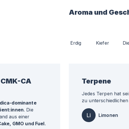
Aroma und Gesc
Erdig
Kiefer
Di
1 CMK-CA
Terpene
Jedes Terpen hat sei
zu unterschiedlichen 
ndica-dominante
ient
:innen
. Die
Li
Limonen
and aus einer
Cake, GMO und Fuel
.