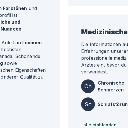
n Farbtönen
und
ofil ist
liche und
-Nuancen
.
Medizinische
 Anteil an
Limonen
Die Informationen a
h höchsten
Erfahrungen unserer 
Kanada. Schonende
professionelle medizi
ng
sowie
Arztes ein, bevor du
pischen Eigenschaften
verwendest.
onderer Qualität zu
Chronische
Ch
Schmerzen
Sc
Schlafstöru
alle einblenden