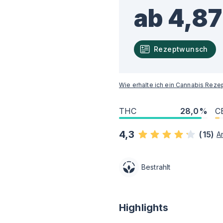
ab 4,87
Rezeptwunsch
Wie erhalte ich ein Cannabis Reze
THC
28,0%
C
4,3
(
15
)
A
Bestrahlt
Highlights