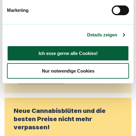
Community
Marketing
Alle wichtigen Daten und Fakten - täglich
aktualisiert! Hilf uns mit Deinen Kommentaren
und Bewertungen flowzz noch besser zu
Details zeigen
machen. Melde dich an, um dir deine
Lieblingsblüten zu merken, rechtzeitig über
Ich esse gerne alle Cookies!
Preisreduktionen informiert zu werden und
exklusive Angebote zu erhalten!
Nur notwendige Cookies
Jetzt registrieren
Neue Cannabisblüten und die
besten Preise nicht mehr
verpassen!