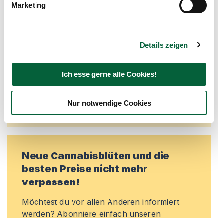
Marketing
Alle wichtigen Daten und Fakten - täglich
aktualisiert! Hilf uns mit Deinen Kommentaren
und Bewertungen flowzz noch besser zu
machen. Melde dich an, um dir deine
Details zeigen
Lieblingsblüten zu merken, rechtzeitig über
Preisreduktionen informiert zu werden und
Ich esse gerne alle Cookies!
exklusive Angebote zu erhalten!
Jetzt registrieren
Nur notwendige Cookies
Neue Cannabisblüten und die
besten Preise nicht mehr
verpassen!
Möchtest du vor allen Anderen informiert
werden? Abonniere einfach unseren