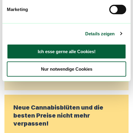
Community
Marketing
Alle wichtigen Daten und Fakten - täglich
aktualisiert! Hilf uns mit Deinen Kommentaren
und Bewertungen flowzz noch besser zu
Details zeigen
machen. Melde dich an, um dir deine
Lieblingsblüten zu merken, rechtzeitig über
Ich esse gerne alle Cookies!
Preisreduktionen informiert zu werden und
exklusive Angebote zu erhalten!
Nur notwendige Cookies
Jetzt registrieren
Neue Cannabisblüten und die
besten Preise nicht mehr
verpassen!