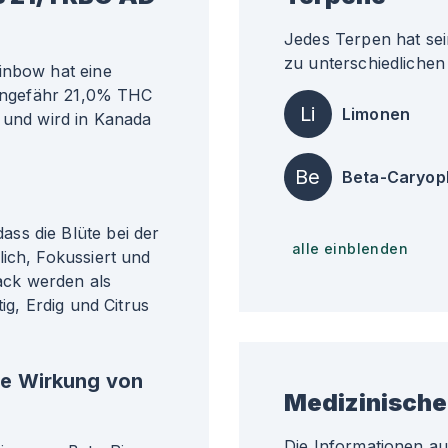
Jedes Terpen hat sei
zu unterschiedlichen 
inbow hat eine
i ungefähr 21,0% THC
Li
Limonen
t und wird in Kanada
Be
Beta-Caryop
ss die Blüte bei der
alle einblenden
ich, Fokussiert und
ck werden als
ig, Erdig und Citrus
he Wirkung von
Medizinische
Die Informationen a