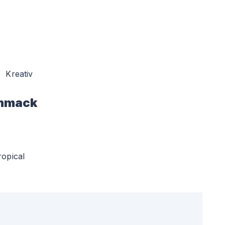
Kreativ
hmack
ropical