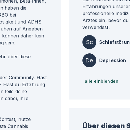
Limonen, Beta-Pinen,
Erfahrungen unserer 
en haben die
professionelle medizi
RBO bei
Arztes ein, bevor du
losigkeit und ADHS
verwendest.
eruhen auf Angaben
d können daher kein
Sc
Schlafstöru
g sein.
r über diese
De
Depression
der Community. Hast
alle einblenden
? Hast du Erfahrung
 teile deine
n dabei, ihre
öchtest, nutze
Über diesen S
gste Cannabis