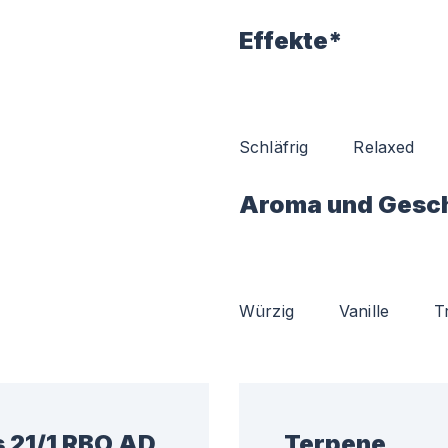
Effekte*
Schläfrig
Relaxed
Aroma und Gesc
Würzig
Vanille
T
s 21/1 RBO AD
Terpene