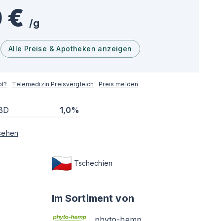
 €
/
g
Alle Preise & Apotheken anzeigen
pt?
Telemedizin Preisvergleich
Preis melden
BD
1,0%
sehen
Tschechien
Im Sortiment von
phyto-hemp