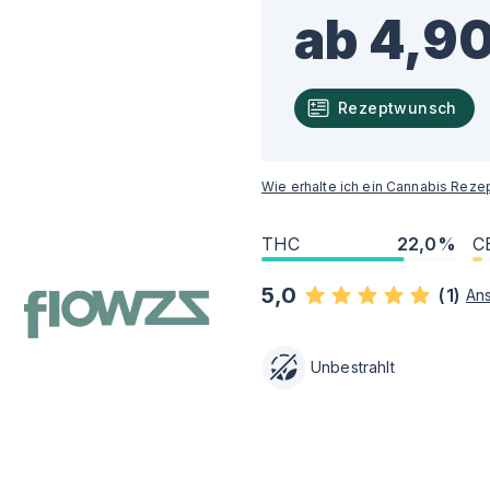
ab 4,90
Rezeptwunsch
Wie erhalte ich ein Cannabis Reze
THC
22,0%
C
5,0
(
1
)
An
Unbestrahlt