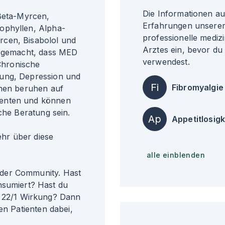
Die Informationen a
 Beta-Myrcen,
Erfahrungen unserer 
ophyllen, Alpha-
professionelle medizi
rcen, Bisabolol und
Arztes ein, bevor du
g gemacht, dass MED
verwendest.
Chronische
fung, Depression und
Fi
Fibromyalgie
onen beruhen auf
ienten und können
che Beratung sein.
Ap
Appetitlosigk
r über diese
alle einblenden
der Community. Hast
umiert? Hast du
22/1 Wirkung? Dann
en Patienten dabei,