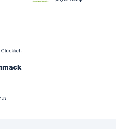
Glücklich
hmack
trus