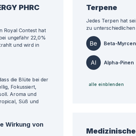
ERGY PHRC
Terpene
Jedes Terpen hat sei
zu unterschiedlichen 
 Royal Contest hat
t bei ungefähr 22,0%
Be
Beta-Myrcen
rahlt und wird in
Al
Alpha-Pinen
ss die Blüte bei der
alle einblenden
lig, Fokussiert,
soll. Aroma und
ropical, Süß und
he Wirkung von
Medizinische