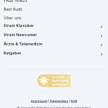
FAQs flowzz
Best Buds
Über uns
Strain Klassiker
Strain Newcomer
Ärzte & Telemedizin
Ratgeber
Impressum
|
Datenschutz
|
AGB
© Copyright 2025 flowzz | Alle Rechte vorbehalten