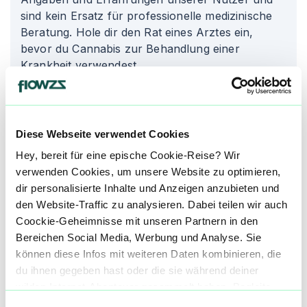
sind kein Ersatz für professionelle medizinische
Beratung. Hole dir den Rat eines Arztes ein,
bevor du Cannabis zur Behandlung einer
Krankheit verwendest.
Ko
Kopfschmerzen
Diese Webseite verwendet Cookies
Ch
Chronische Schmerzen
Hey, bereit für eine epische Cookie-Reise? Wir
verwenden Cookies, um unsere Website zu optimieren,
De
Depression
dir personalisierte Inhalte und Anzeigen anzubieten und
den Website-Traffic zu analysieren. Dabei teilen wir auch
Coockie-Geheimnisse mit unseren Partnern in den
alle einblenden
Bereichen Social Media, Werbung und Analyse. Sie
können diese Infos mit weiteren Daten kombinieren, die
du ihnen gegeben hast oder die sie während deiner
Über diesen Strain:
Sour Sundae
wilden Internet-Abenteuer gesammelt haben. Begleite
uns auf dieser unglaublichen, knusprigen Reise!