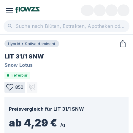
Hybrid • Sativa dominant
LIT 31/1 SNW
Snow Lotus
lieferbar
850
Preisvergleich für
LIT 31/1 SNW
ab 4,29 €
/
g