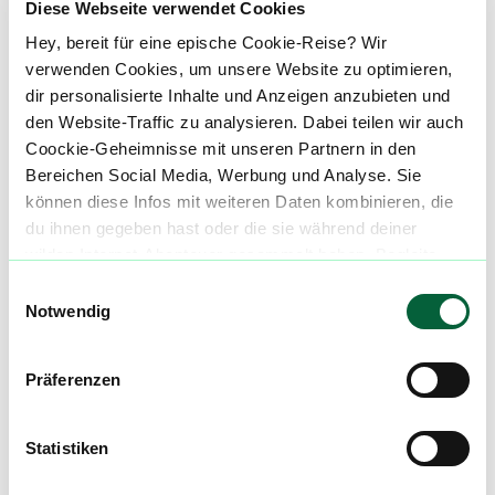
Diese Webseite verwendet Cookies
Alle wichtigen Daten und Fakten - täglich
Hey, bereit für eine epische Cookie-Reise? Wir
aktualisiert! Hilf uns mit Deinen Kommentaren
verwenden Cookies, um unsere Website zu optimieren,
und Bewertungen flowzz noch besser zu
dir personalisierte Inhalte und Anzeigen anzubieten und
machen. Melde dich an, um dir deine
den Website-Traffic zu analysieren. Dabei teilen wir auch
Lieblingsblüten zu merken, rechtzeitig über
Coockie-Geheimnisse mit unseren Partnern in den
Preisreduktionen informiert zu werden und
Bereichen Social Media, Werbung und Analyse. Sie
exklusive Angebote zu erhalten!
können diese Infos mit weiteren Daten kombinieren, die
du ihnen gegeben hast oder die sie während deiner
Jetzt registrieren
wilden Internet-Abenteuer gesammelt haben. Begleite
uns auf dieser unglaublichen, knusprigen Reise!
Einwilligungsauswahl
Notwendig
Neue Cannabisblüten und die
Präferenzen
besten Preise nicht mehr
verpassen!
Statistiken
Möchtest du vor allen Anderen informiert