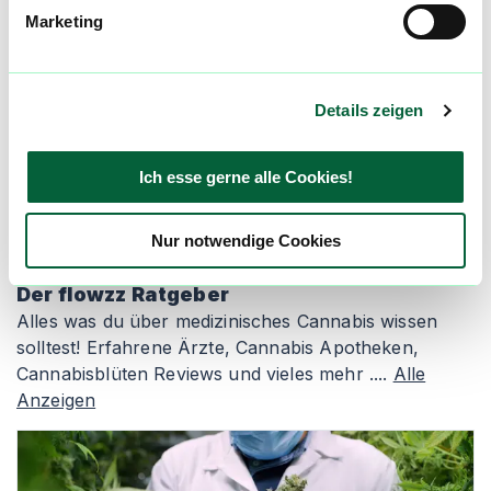
werden? Abonniere einfach unseren
Marketing
Newsletter und erfahre immer zuerst welche
neuen Blüten in den Cannabis Apotheken
kommen und wer gerade die günstigsten
Details zeigen
Preise hat! Registriere dich jetzt und bleibe
immer auf dem Laufenden!
Ich esse gerne alle Cookies!
Newsletter abonnieren
Nur notwendige Cookies
Der flowzz Ratgeber
Alles was du über medizinisches Cannabis wissen
solltest! Erfahrene Ärzte, Cannabis Apotheken,
Cannabisblüten Reviews und vieles mehr ....
Alle
Anzeigen