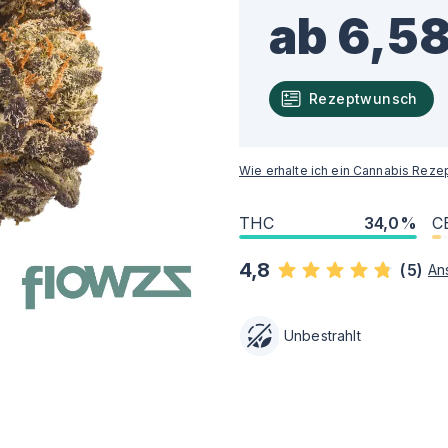
ab 6,58
Rezeptwunsch
Wie erhalte ich ein Cannabis Reze
THC
34,0%
C
4,8
(
5
)
An
Unbestrahlt