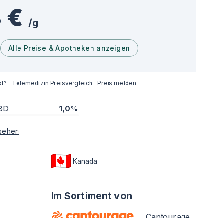
 €
/
g
Alle Preise & Apotheken anzeigen
pt?
Telemedizin Preisvergleich
Preis melden
BD
1,0%
sehen
Kanada
Im Sortiment von
Cantourage