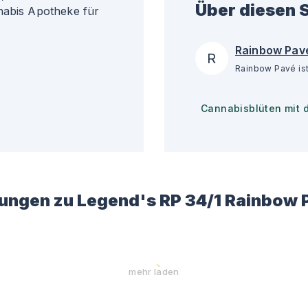
Über diesen S
nabis Apotheke für
Rainbow Pav
R
Cannabisblüten mit 
ungen zu
Legend's RP 34/1 Rainbow 
mehr laden