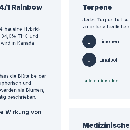
4/1 Rainbow
Terpene
Jedes Terpen hat sei
zu unterschiedlichen 
é hat eine Hybrid-
ähr 34,0% THC und
Li
Limonen
 wird in Kanada
Li
Linalool
ss die Blüte bei der
alle einblenden
uphorisch und
werden als Blumen,
htig beschrieben.
he Wirkung von
Medizinische