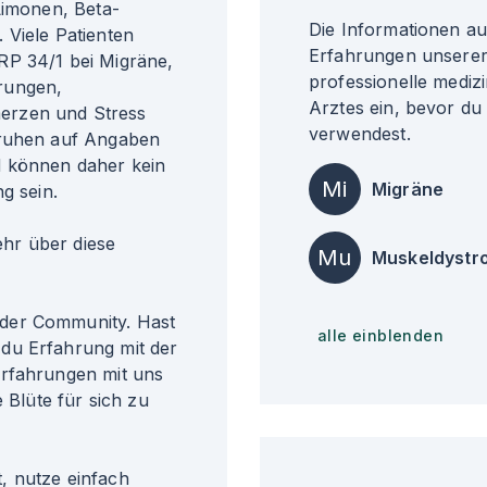
Limonen, Beta-
Die Informationen a
 Viele Patienten
Erfahrungen unserer 
RP 34/1 bei Migräne,
professionelle medizi
rungen,
Arztes ein, bevor du
erzen und Stress
verwendest.
eruhen auf Angaben
d können daher kein
Mi
Migräne
g sein.
r über diese
Mu
Muskeldystr
der Community. Hast
alle einblenden
du Erfahrung mit der
Erfahrungen mit uns
 Blüte für sich zu
, nutze einfach