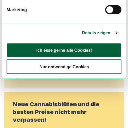
Community
Marketing
Alle wichtigen Daten und Fakten - täglich
aktualisiert! Hilf uns mit Deinen Kommentaren
und Bewertungen flowzz noch besser zu
Details zeigen
machen. Melde dich an, um dir deine
Lieblingsblüten zu merken, rechtzeitig über
Ich esse gerne alle Cookies!
Preisreduktionen informiert zu werden und
exklusive Angebote zu erhalten!
Nur notwendige Cookies
Jetzt registrieren
Neue Cannabisblüten und die
besten Preise nicht mehr
verpassen!