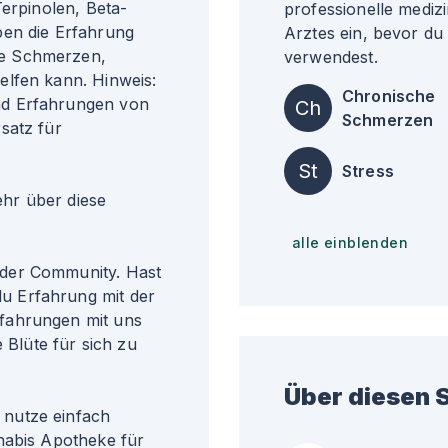
Terpinolen, Beta-
professionelle medizi
ben die Erfahrung
Arztes ein, bevor du
he Schmerzen,
verwendest.
elfen kann. Hinweis:
Chronische
nd Erfahrungen von
Ch
Schmerzen
satz für
St
Stress
r über diese
alle einblenden
der Community. Hast
u Erfahrung mit der
fahrungen mit uns
 Blüte für sich zu
Über diesen S
nutze einfach
nabis Apotheke für