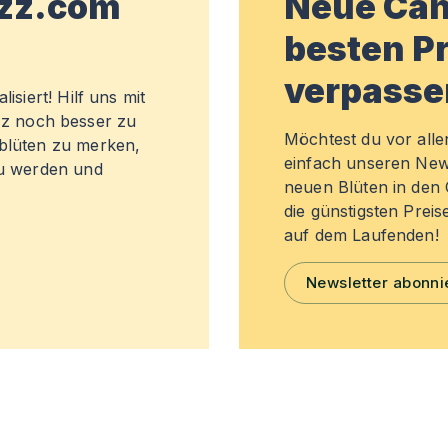
wzz.com
Neue Can
besten Pr
verpasse
isiert! Hilf uns mit
z noch besser zu
Möchtest du vor all
sblüten zu merken,
einfach unseren New
zu werden und
neuen Blüten in de
die günstigsten Preis
auf dem Laufenden!
Newsletter abonni