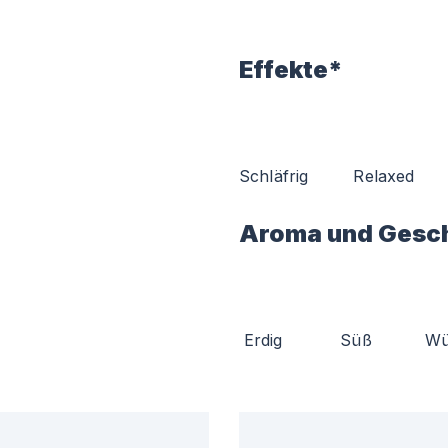
Effekte*
Schläfrig
Relaxed
Aroma und Gesc
Erdig
Süß
Wü