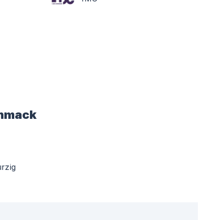
hmack
rzig