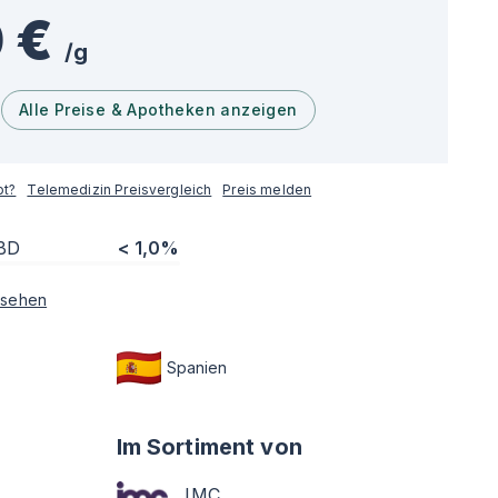
 €
/
g
Alle Preise & Apotheken anzeigen
pt?
Telemedizin Preisvergleich
Preis melden
BD
< 1,0%
sehen
Spanien
Im Sortiment von
IMC