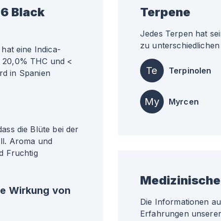
6 Black
Terpene
Jedes Terpen hat sei
zu unterschiedlichen 
hat eine Indica-
ähr 20,0% THC und <
Te
Terpinolen
ird in Spanien
My
Myrcen
ss die Blüte bei der
ll. Aroma und
d Fruchtig
Medizinische
he Wirkung von
Die Informationen a
Erfahrungen unserer 