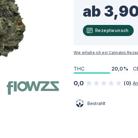
ab 3,90
Rezeptwunsch
Wie erhalte ich ein Cannabis Reze
THC
20,0%
C
0,0
(
0
)
An
Bestrahlt