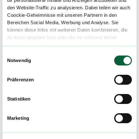
dir personalisierte Inhalte und Anzeigen anzubieten und
den Website-Traffic zu analysieren. Dabei teilen wir auch
Coockie-Geheimnisse mit unseren Partnern in den
Produktbewertungen zu
IMC K4 THC27
Bereichen Social Media, Werbung und Analyse. Sie
Coco No 4
können diese Infos mit weiteren Daten kombinieren, die
4,3
(
7
)
du ihnen gegeben hast oder die sie während deiner
wilden Internet-Abenteuer gesammelt haben. Begleite
uns auf dieser unglaublichen, knusprigen Reise!
mehr laden
Einwilligungsauswahl
Notwendig
Mach mit in der flowzz.com
Präferenzen
Community
Alle wichtigen Daten und Fakten - täglich
Statistiken
aktualisiert! Hilf uns mit Deinen Kommentaren
und Bewertungen flowzz noch besser zu
Marketing
machen. Melde dich an, um dir deine
Lieblingsblüten zu merken, rechtzeitig über
Preisreduktionen informiert zu werden und