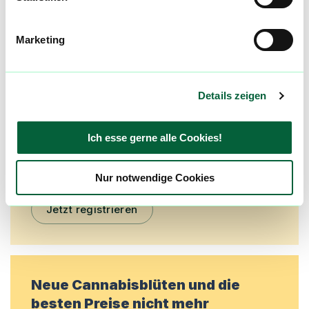
Mach mit in der flowzz.com
Marketing
Community
Alle wichtigen Daten und Fakten - täglich
aktualisiert! Hilf uns mit Deinen Kommentaren
Details zeigen
und Bewertungen flowzz noch besser zu
machen. Melde dich an, um dir deine
Ich esse gerne alle Cookies!
Lieblingsblüten zu merken, rechtzeitig über
Preisreduktionen informiert zu werden und
exklusive Angebote zu erhalten!
Nur notwendige Cookies
Jetzt registrieren
Neue Cannabisblüten und die
besten Preise nicht mehr