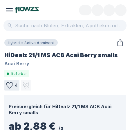
Hybrid • Sativa dominant
HiDealz 21/1 MS ACB Acai Berry smalls
Acai Berry
lieferbar
4
Preisvergleich für
HiDealz 21/1 MS ACB Acai
Berry smalls
ab 2,88 €
/
g