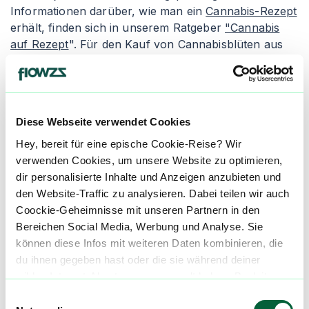
Informationen darüber, wie man ein
Cannabis-Rezept
erhält, finden sich in unserem Ratgeber
"Cannabis
auf Rezept
". Für den Kauf von Cannabisblüten aus
der Apotheke empfiehlt es sich, den Artikel
"
Cannabis legal kaufen
" zu lesen. Apotheken geben
die Cannabisblüten entweder als Granulat oder als
"Cannabis flos" ab, wobei die Inhalation die gängigste
Diese Webseite verwendet Cookies
Einnahmeform ist.
Hey, bereit für eine epische Cookie-Reise? Wir
Granulierte Cannabisblüten wird in der Apotheke
verwenden Cookies, um unsere Website zu optimieren,
zerkleinert und verpackt. Die Konsumenten erhalten
dir personalisierte Inhalte und Anzeigen anzubieten und
einen Dosierlöffel zur genauen Abmessung des
den Website-Traffic zu analysieren. Dabei teilen wir auch
medizinischen Cannabis, um ungleichmäßige und
Coockie-Geheimnisse mit unseren Partnern in den
inkorrekte Dosierungen zu vermeiden. Der Nachteil
Bereichen Social Media, Werbung und Analyse. Sie
von granuliertem Cannabis ist seine schnellere
können diese Infos mit weiteren Daten kombinieren, die
Oxidation, wodurch es schneller austrocknen und an
du ihnen gegeben hast oder die sie während deiner
Qualität verlieren kann. Alternativ gibt es die Abgabe
wilden Internet-Abenteuer gesammelt haben. Begleite
als "Cannabis flos", was ganze Cannabisblüten in
uns auf dieser unglaublichen, knusprigen Reise!
Einwilligungsauswahl