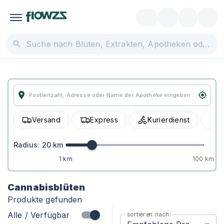
Versand
Express
Kurierdienst
A
Radius:
20
km
1 km
100 km
Cannabisblüten
Produkte gefunden
Alle / Verfügbar
sortieren nach: