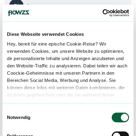
St
Stress
De
Depression
Diese Webseite verwendet Cookies
Hey, bereit für eine epische Cookie-Reise? Wir
alle einblenden
verwenden Cookies, um unsere Website zu optimieren,
dir personalisierte Inhalte und Anzeigen anzubieten und
den Website-Traffic zu analysieren. Dabei teilen wir auch
Über diesen Strain:
EL Patron
Coockie-Geheimnisse mit unseren Partnern in den
Bereichen Social Media, Werbung und Analyse. Sie
EL Patron
können diese Infos mit weiteren Daten kombinieren, die
E
El Patron ist ein sativa-dominanter Hybridstrain, der von Royal Queen Seeds durch die gezielte Kreuzung von AMG (Amnesia Mac Ganja) und Shiva entwickelt wurde. Diese Sorte kombiniert die kraftvolle, zerebrale Sativa-Wirkung der Amnesia-Linie mit der erdigen Tiefe und Stabilität klassischer Indica-Genetik. El Patron ist bekannt für seine hohe Potenz, sein würzig-frisches Aroma und eine lang anhaltende, klare Wirkung, die besonders bei erfahrenen Konsument:innen geschätzt wird. ::br ###### El Patron Strain Herkunft Die Genetik von El Patron basiert auf zwei sehr unterschiedlichen, aber sich ideal ergänzenden Elternstrains. AMG (Amnesia Mac Ganja) ist eine Weiterentwicklung der legendären Amnesia-Genetik und liefert eine starke mentale Stimulation, Euphorie und einen klaren, fokussierten Rausch, der typisch für hochwertige Sativa-Linien ist. Shiva, eine klassische Indica mit afghanischen Wurzeln, bringt körperliche Stabilität, erdige und würzige Aromen sowie eine beruhigende Basiswirkung in die Kreuzung ein. Durch diese Kombination entsteht ein sativa-dominanter Hybrid, der mentale Energie mit körperlicher Ausgeglichenheit vereint. ::br ###### El Patron Strain Aroma & Geschmack Aromatisch präsentiert sich El Patron vielschichtig und intensiv. In der Nase dominieren würzige Kräuternoten, Zitrusfrische und ein erdig-holziger Unterton. Beim Konsum entfaltet sich ein kräftiger, aromatischer Rauch mit zitronigem Einstieg, gefolgt von würzigen, leicht pfeffrigen Nuancen und einem erdigen, langanhaltenden Abgang. Das Terpenprofil wird überwiegend von Limonen, Caryophyllen, Myrcen und Pinene geprägt – verantwortlich für die aktivierende Kopfwirkung, die aromatische Tiefe und die mentale Klarheit. ::br ###### El Patron Strain Wirkung Die Wirkung von El Patron ist klar sativa-dominiert. Sie beginnt mit einer starken zerebralen Euphorie, die Fokus, Kreativität und Motivation steigert. Gedanken fühlen sich strukturiert und wach an, während Stress und mentale Schwere in den Hintergrund treten. Im weiteren Verlauf sorgt der Shiva-Einfluss für eine dezente körperliche Entspannung, ohne die geistige Wachheit zu beeinträchtigen. El Patron eignet sich daher hervorragend für den Tag, produktive Phasen oder kreative Tätigkeiten. In höheren Dosen kann die Wirkung sehr intensiv ausfallen. ::br ###### El Patron Strain Medizinischer Nutzen Medizinisch wird El Patron häufig bei Erschöpfung, Antriebslosigkeit, Depressionen, Konzentrationsproblemen und Stress eingesetzt. Die aktivierende, stimmungsaufhellende Wirkung macht ihn besonders interessant für Patient:innen, die tagsüber leistungsfähig bleiben möchten. Bei Neigung zu Angstzuständen sollte die Dosierung vorsichtig gewählt werden, da die Sativa-Wirkung sehr präsent sein kann. ::br Unsere Datenbank lebt von den Erfahrungen der Community. Hast du den El Patron Strain schon konsumiert? Hast du Erfahrung mit der El Patron Wirkung? Dann teile deine Erfahrungen mit uns und hilf anderen Patienten dabei, ihren perfekten Strain für sich zu finden. Wenn du eine El Patron Cannabisblüte bestellen möchtest, nutze einfach unseren Preisvergleich, um die günstigste Cannabis Apotheke für diese Blüte zu finden.
du ihnen gegeben hast oder die sie während deiner
wilden Internet-Abenteuer gesammelt haben. Begleite
uns auf dieser unglaublichen, knusprigen Reise!
Einwilligungsauswahl
Cannabisblüten mit diesem Strain
Notwendig
Produktbewertungen zu
Herbasana