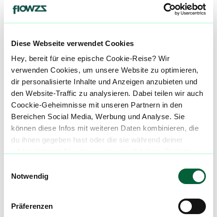
Ap
Appetitlosigkeit
Diese Webseite verwendet Cookies
alle einblenden
Hey, bereit für eine epische Cookie-Reise? Wir
verwenden Cookies, um unsere Website zu optimieren,
dir personalisierte Inhalte und Anzeigen anzubieten und
Über diesen Strain:
Cool Grapes
den Website-Traffic zu analysieren. Dabei teilen wir auch
Coockie-Geheimnisse mit unseren Partnern in den
Cool Grapes
Bereichen Social Media, Werbung und Analyse. Sie
C
können diese Infos mit weiteren Daten kombinieren, die
Der Cool Grapes Strain ist das Ergebnis einer Kreuzung zwischen (High Octane x Grape Pie) und The Menthol, zwei Sorten von herausragendem Potenzial, die einen intensiven Geschmack und eine starke Potenz bieten. ::br ###### Cool Grapes Aroma & Geschmack Die Blüten des Cool Grapes Strains sind mittelgroß, schwer und haben eine helle Farbe, die von einer Trichom-Lawine bedeckt sind. Dieser Strain bietet ein reiches Aroma und Geschmacksprofile, die fruchtige Nuancen mit einem Hauch von Petrol und Gelato vereinen. Das Bouquet erinnert an einen süßen Traubenkuchen. ::br ###### Cool Grapes Strain Wirkung Mit einem THC-Gehalt von 20-25% erzeugt Cool Grapes eine entspannende und zerebrale Wirkung. Der Cool Grapes Strain eignet sich hervorragend, um den Tag nach einem guten Abendessen abzurunden und Stress abzubauen, der sich nach einem langen Arbeitstag angesammelt hat. ::br Medizinische Cannabis Patienten profitieren von einer entspannenden und beruhigenden Wirkung. Der Cool Grapes Strain kann zur kann zur Behandlung von Depressionen und Angstzuständen sowie zur Linderung chronischer Schmerzen angewendet werden. Auch bei Schlafstörungen und Appetitlosigkeit, kann Cool Grapes zu Verbesserungen der Symptome beitragen. ::br Unsere Datenbank lebt von den Erfahrungen der Community. Hast du den Cool Grapes Strain schon konsumiert? Hast du Erfahrung mit der Cool Grapes Wirkung? Dann teile deine Erfahrungen mit uns und hilf anderen Patienten dabei, ihren perfekten Strain für sich zu finden. ::br Wenn du eine Cool Grapes Cannabisblüte bestellen möchtest, nutze einfach unseren Preisvergleich um die günstigste Cannabis Apotheke für diese Blüte zu finden.
du ihnen gegeben hast oder die sie während deiner
wilden Internet-Abenteuer gesammelt haben. Begleite
Cannabisblüten mit diesem Strain
uns auf dieser unglaublichen, knusprigen Reise!
Einwilligungsauswahl
Notwendig
Produktbewertungen zu
Green Karat CG
Cool Grapes
Präferenzen