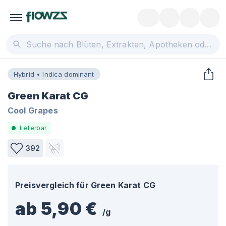
Hybrid • Indica dominant
Green Karat CG
Cool Grapes
lieferbar
392
Preisvergleich für
Green Karat CG
ab 5,90 €
/
g