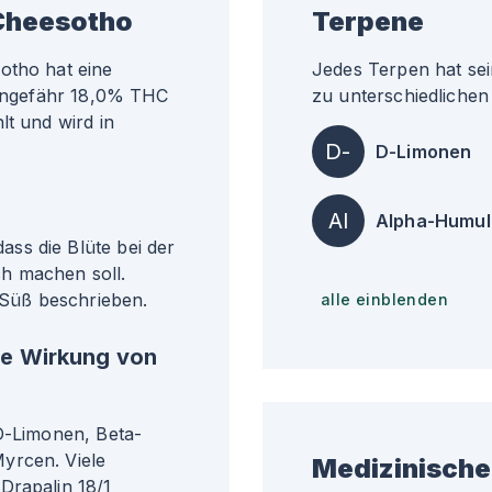
 Cheesotho
Terpene
otho hat eine
Jedes Terpen hat sei
i ungefähr 18,0% THC
zu unterschiedlichen 
lt und wird in
D-
D-Limonen
Al
Alpha-Humul
ss die Blüte bei der
h machen soll.
Süß beschrieben.
alle einblenden
he Wirkung von
 D-Limonen, Beta-
yrcen. Viele
Medizinische
Drapalin 18/1