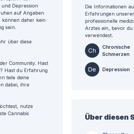
 und Depression
Die Informationen a
eruhen auf Angaben
Erfahrungen unserer 
d können daher kein
professionelle medizi
g sein.
Arztes ein, bevor du
verwendest.
r über diese
Chronische
Ch
Schmerzen
der Community. Hast
De
Depression
t? Hast du Erfahrung
n teile deine
n dabei, ihre
öchtest, nutze
gste Cannabis
Über diesen S