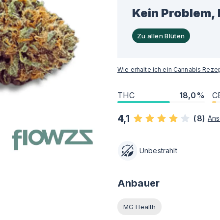
Kein Problem, 
Zu allen Blüten
Wie erhalte ich ein Cannabis Reze
THC
18,0%
C
4,1
(
8
)
An
Unbestrahlt
Anbauer
MG Health