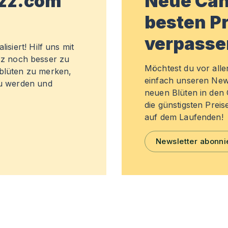
wzz.com
Neue Can
besten Pr
verpasse
isiert! Hilf uns mit
z noch besser zu
Möchtest du vor all
sblüten zu merken,
einfach unseren New
zu werden und
neuen Blüten in de
die günstigsten Preis
auf dem Laufenden!
Newsletter abonni