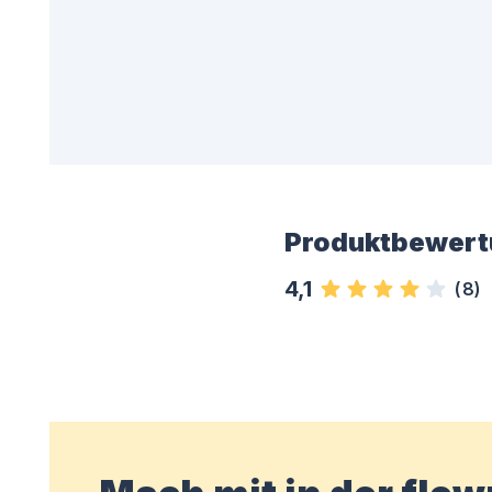
Produktbewert
4,1
(
8
)