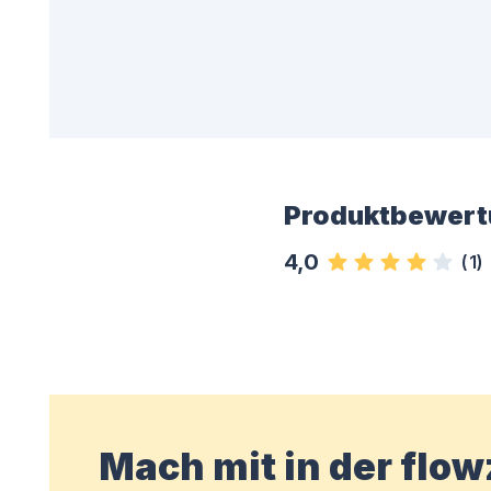
Produktbewert
4,0
(
1
)
Mach mit in der flo