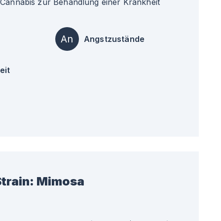
 Cannabis zur Behandlung einer Krankheit
An
Angstzustände
eit
train:
Mimosa