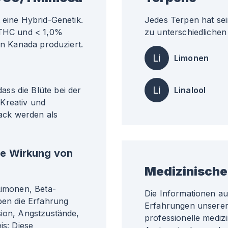
 eine Hybrid-Genetik.
Jedes Terpen hat sei
% THC und < 1,0%
zu unterschiedlichen 
in Kanada produziert.
Li
Limonen
Li
ss die Blüte bei der
Linalool
Kreativ und
ack werden als
he Wirkung von
Medizinische
Limonen, Beta-
Die Informationen a
ben die Erfahrung
Erfahrungen unserer 
sion, Angstzustände,
professionelle medizi
is: Diese