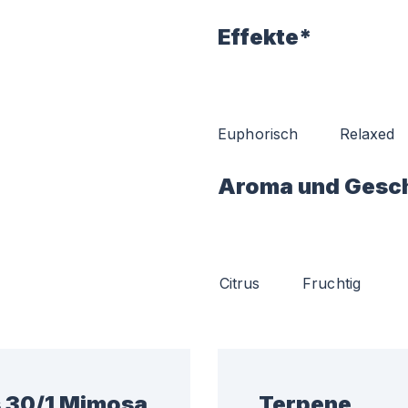
Effekte*
Euphorisch
Relaxed
Aroma und Gesc
Citrus
Fruchtig
s 30/1 Mimosa
Terpene