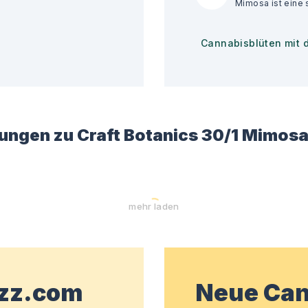
Cannabisblüten mit 
ungen zu
Craft Botanics 30/1 Mimos
mehr laden
wzz.com
Neue Can