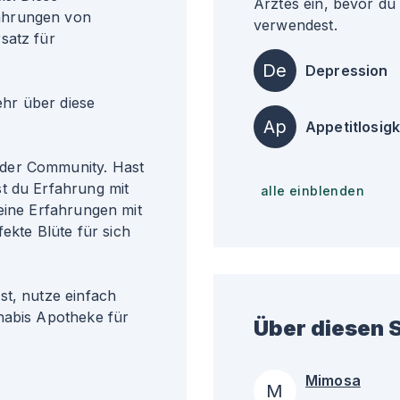
Arztes ein, bevor du
ahrungen von
verwendest.
satz für
De
Depression
r über diese
Ap
Appetitlosigk
der Community. Hast
t du Erfahrung mit
alle einblenden
eine Erfahrungen mit
fekte Blüte für sich
st, nutze einfach
nabis Apotheke für
Über diesen S
Mimosa
M