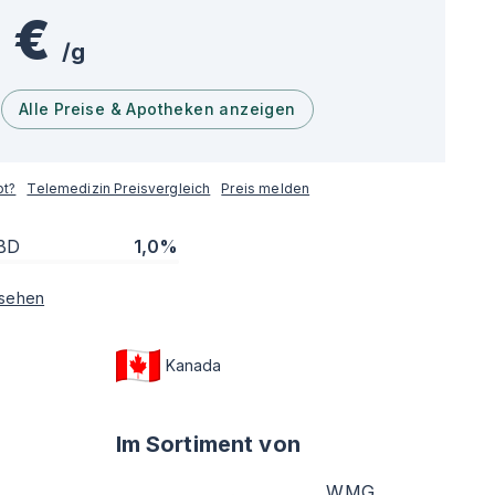
 €
/
g
Alle Preise & Apotheken anzeigen
pt?
Telemedizin Preisvergleich
Preis melden
BD
1,0%
sehen
Kanada
Im Sortiment von
WMG