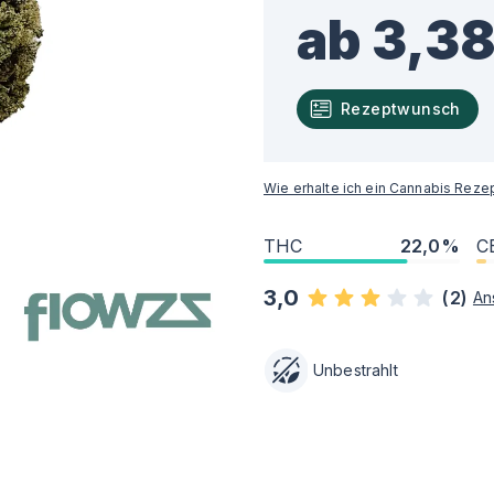
ab 3,38
Rezeptwunsch
Wie erhalte ich ein Cannabis Reze
THC
22,0%
C
3,0
(
2
)
An
Unbestrahlt