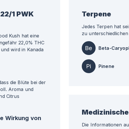
 22/1 PWK
Terpene
Jedes Terpen hat sei
zu unterschiedlichen 
ood Kush hat eine
i ungefähr 22,0% THC
Be
Beta-Caryop
t und wird in Kanada
Pi
Pinene
ss die Blüte bei der
oll. Aroma und
nd Citrus
Medizinische
he Wirkung von
Die Informationen a