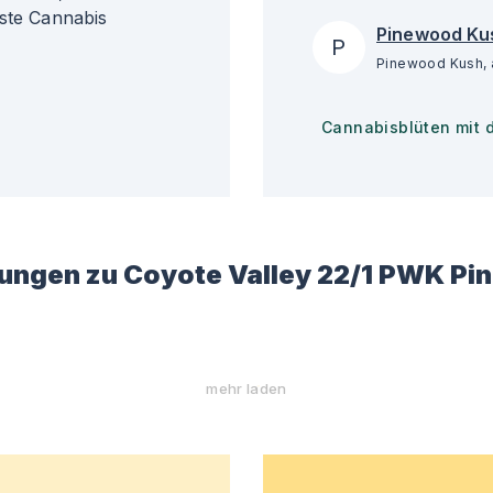
gste Cannabis
Pinewood Ku
P
Cannabisblüten mit 
ungen zu
Coyote Valley 22/1 PWK P
mehr laden