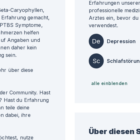
Erfahrungen unserer 
Beta-Caryophyllen,
professionelle medizi
e Erfahrung gemacht,
Arztes ein, bevor du
n, PTBS Symptome,
verwendest.
chmerzen helfen
 auf Angaben und
De
Depression
nnen daher kein
g sein.
Sc
Schlafstöru
r über diese
alle einblenden
der Community. Hast
? Hast du Erfahrung
 teile deine
n dabei, ihre
Über diesen S
chtest, nutze