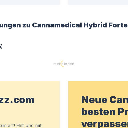
ungen zu
Cannamedical Hybrid Forte 
5
)
mehr laden
wzz.com
Neue Can
besten Pr
verpasse
isiert! Hilf uns mit