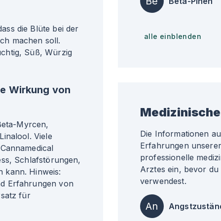
Be
Beta-Pinen
ss die Blüte bei der
alle einblenden
ch machen soll.
chtig, Süß, Würzig
he Wirkung von
Medizinische
 Beta-Myrcen,
Die Informationen a
inalool. Viele
Erfahrungen unserer 
s Cannamedical
professionelle medizi
ess, Schlafstörungen,
Arztes ein, bevor du
 kann. Hinweis:
verwendest.
nd Erfahrungen von
satz für
An
Angstzustän