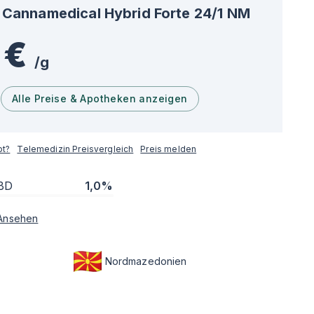
Cannamedical Hybrid Forte 24/1 NM
 €
/
g
Alle Preise & Apotheken anzeigen
pt?
Telemedizin Preisvergleich
Preis melden
BD
1,0%
Ansehen
Nordmazedonien