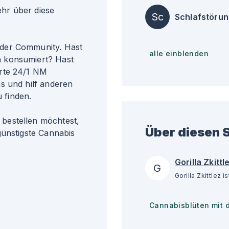
r über diese
Sc
Schlafstöru
der Community. Hast
alle einblenden
 konsumiert? Hast
orte 24/1 NM
s und hilf anderen
u finden.
bestellen möchtest,
Über diesen S
günstigste Cannabis
Gorilla Zkittl
G
Cannabisblüten mit 