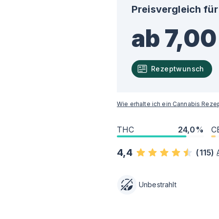
Preisvergleich für
ab 7,00
Rezeptwunsch
Wie erhalte ich ein Cannabis Reze
THC
24,0%
C
4,4
(
115
)
Unbestrahlt