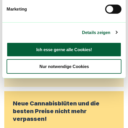
Community
Marketing
Alle wichtigen Daten und Fakten - täglich
aktualisiert! Hilf uns mit Deinen Kommentaren
und Bewertungen flowzz noch besser zu
Details zeigen
machen. Melde dich an, um dir deine
Lieblingsblüten zu merken, rechtzeitig über
Ich esse gerne alle Cookies!
Preisreduktionen informiert zu werden und
exklusive Angebote zu erhalten!
Nur notwendige Cookies
Jetzt registrieren
Neue Cannabisblüten und die
besten Preise nicht mehr
verpassen!