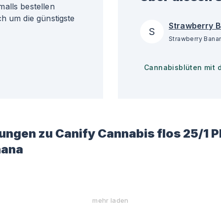
alls bestellen
ch um die günstigste
Strawberry 
S
Cannabisblüten mit 
ungen zu
Canify Cannabis flos 25/1 P
nana
mehr laden