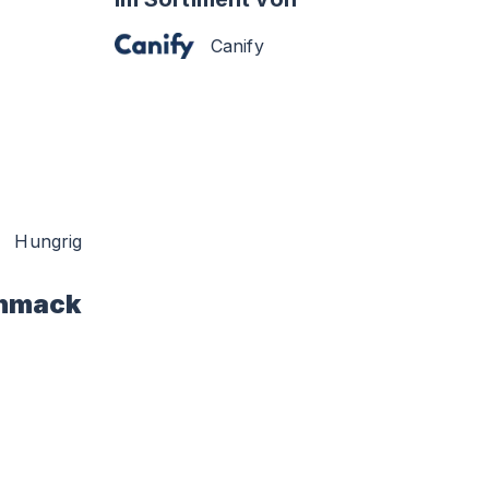
Canify
Hungrig
hmack