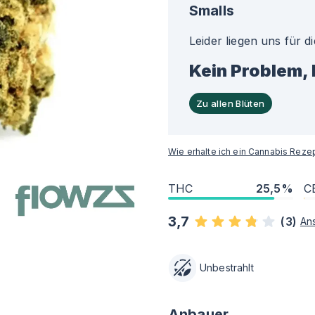
Smalls
Leider liegen uns für d
Kein Problem, 
Zu allen Blüten
Wie erhalte ich ein Cannabis Reze
THC
25,5%
C
3,7
(
3
)
An
Unbestrahlt
Anbauer