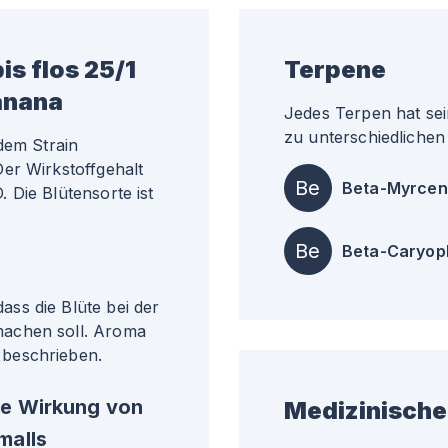
s flos 25/1
Terpene
anana
Jedes Terpen hat sei
zu unterschiedlichen 
dem Strain
er Wirkstoffgehalt
Be
Beta-Myrcen
 Die Blütensorte ist
Be
Beta-Caryop
ss die Blüte bei der
machen soll. Aroma
beschrieben.
he Wirkung von
Medizinische
malls