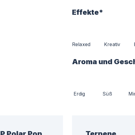
Effekte*
Relaxed
Kreativ
Aroma und Gesc
Erdig
Süß
Mi
PP Polar Pop
Terpene