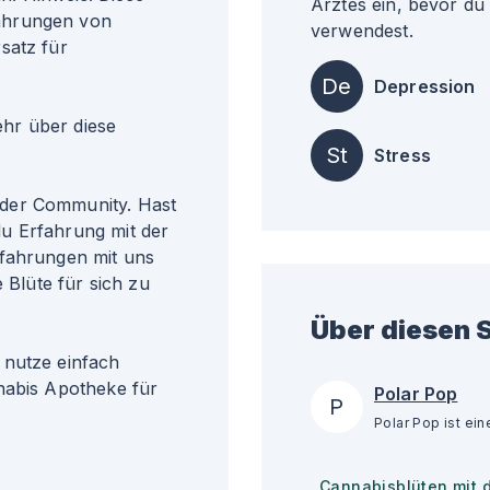
Arztes ein, bevor du
ahrungen von
verwendest.
satz für
De
Depression
r über diese
St
Stress
der Community. Hast
u Erfahrung mit der
rfahrungen mit uns
 Blüte für sich zu
Über diesen S
 nutze einfach
nabis Apotheke für
Polar Pop
P
Cannabisblüten mit 