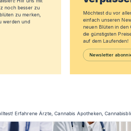
isiert! Hilf uns mit
z noch besser zu
Möchtest du vor all
sblüten zu merken,
einfach unseren New
zu werden und
neuen Blüten in de
die günstigsten Preis
auf dem Laufenden!
Newsletter abonni
lltest! Erfahrene Ärzte, Cannabis Apotheken, Cannabisblü