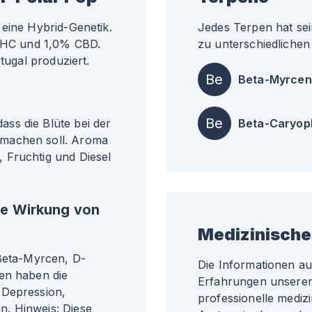
 eine Hybrid-Genetik.
Jedes Terpen hat sei
 THC und 1,0% CBD.
zu unterschiedlichen 
tugal produziert.
Be
Beta-Myrcen
Be
ss die Blüte bei der
Beta-Caryop
 machen soll. Aroma
 Fruchtig und Diesel
he Wirkung von
Medizinische
 Beta-Myrcen, D-
Die Informationen a
en haben die
Erfahrungen unserer 
 Depression,
professionelle medizi
. Hinweis: Diese