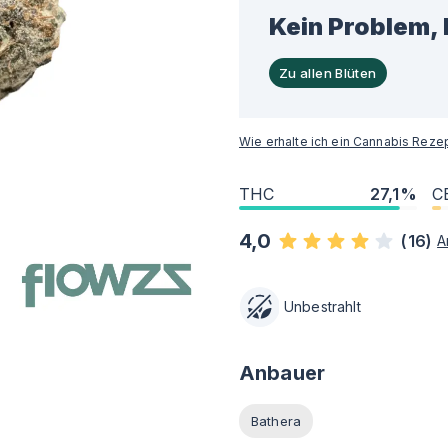
Kein Problem, 
Zu allen Blüten
Wie erhalte ich ein Cannabis Reze
THC
27,1%
C
4,0
(
16
)
A
Unbestrahlt
Anbauer
Bathera