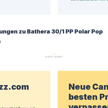
ungen zu
Bathera 30/1 PP Polar Pop
)
mehr laden
wzz.com
Neue Can
besten Pr
verpasse