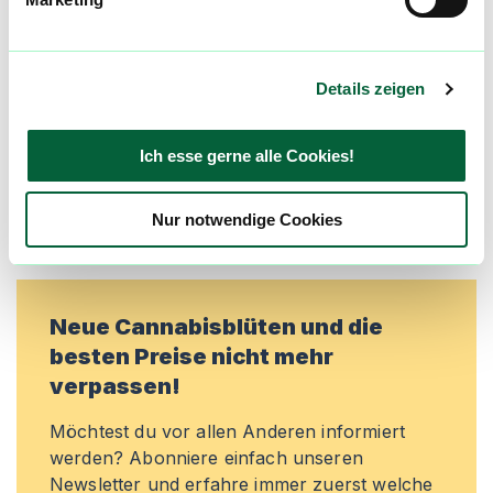
aktualisiert! Hilf uns mit Deinen Kommentaren
und Bewertungen flowzz noch besser zu
machen. Melde dich an, um dir deine
Details zeigen
Lieblingsblüten zu merken, rechtzeitig über
Preisreduktionen informiert zu werden und
exklusive Angebote zu erhalten!
Ich esse gerne alle Cookies!
Jetzt registrieren
Nur notwendige Cookies
Neue Cannabisblüten und die
besten Preise nicht mehr
verpassen!
Möchtest du vor allen Anderen informiert
werden? Abonniere einfach unseren
Newsletter und erfahre immer zuerst welche