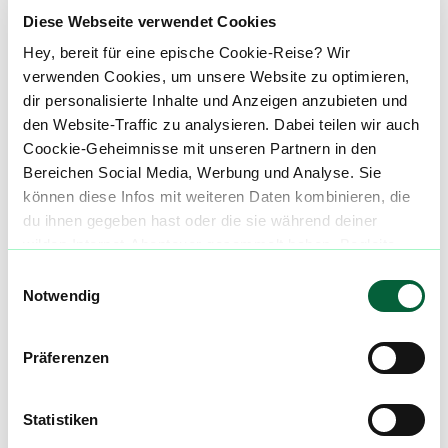
Diese Webseite verwendet Cookies
Über diesen Strain:
Tangelo Boost
Hey, bereit für eine epische Cookie-Reise? Wir
verwenden Cookies, um unsere Website zu optimieren,
Tangelo Boost
dir personalisierte Inhalte und Anzeigen anzubieten und
T
den Website-Traffic zu analysieren. Dabei teilen wir auch
Tangelo Boost, auch [Banjo](strain/sweet-sunrise-banjo) oder [Sweet Sunrise](/strain/sweet-sunrise) genannt, ist ein Hybrid Strain mit dominanter Sativa-Genetik, der durch Kreuzung der Strains Boost und Tangelo entstanden ist. Diese Kombination vereint die zitrusbetonten Aromen von Tangelo mit der ausgewogenen Wirkung von Boost. ::br ###### Tangelo Boost Aroma & Geschmack Tangelo Boost hat einen dominanten Zitrusduft, der an Mandarinen und Orangen erinnert. Unter den fruchtigen Noten lassen sich subtile süße und würzige Akzente erkennen, die das Aroma abrunden. Ein leichter erdiger Unterton sorgt für zusätzliche Komplexität. Im Geschmack zeigt sich Tangelo Boost ähnlich wie im Aroma: Ein intensiver Zitrusgeschmack mit einem Hauch von süßer Fruchtigkeit und einer leichten Würze. Der Abgang ist sanft erdig und hinterlässt einen angenehmen, fruchtigen Nachgeschmack. ::br ###### Tangelo Boost Wirkung Tangelo Boost sorgt für eine ausgewogene Wirkung. Zu Beginn kann eine euphorische und kreative Phase eintreten, die den Geist belebt und die Stimmung hebt. Diese Wirkung geht nach einiger Zeit in eine körperliche Entspannung über, die jedoch nicht zu schwer oder sedierend ist. Die Sorte ist daher gut geeignet, um den Tag zu genießen und dabei sowohl geistig als auch körperlich entspannt zu bleiben. ::br **Medizinische Anwendungen:** :br Tangelo Boost wird aufgrund seiner ausgleichenden Wirkung häufig bei Stress, leichten Angstzuständen und milden depressiven Verstimmungen verwendet. Die entspannende Komponente kann auch bei Muskelverspannungen oder leichten Schmerzen hilfreich sein, ohne eine starke Sedierung zu verursachen. ::br Unsere Datenbank lebt von den Erfahrungen der Community. Hast du den Tangelo Boost Strain schon konsumiert? Hast du Erfahrung mit der Tangelo Boost Wirkung? Dann teile deine Erfahrungen mit uns und hilf anderen Patienten dabei, ihren perfekten Strain für sich zu finden. ::br Wenn du eine Tangelo Boost Cannabisblüte bestellen möchtest, nutze einfach unseren Preisvergleich um die günstigste Cannabis Apotheke für diese Blüte zu finden.
Coockie-Geheimnisse mit unseren Partnern in den
Bereichen Social Media, Werbung und Analyse. Sie
Cannabisblüten mit diesem Strain
können diese Infos mit weiteren Daten kombinieren, die
du ihnen gegeben hast oder die sie während deiner
wilden Internet-Abenteuer gesammelt haben. Begleite
Produktbewertungen zu
Barongo 24/1
uns auf dieser unglaublichen, knusprigen Reise!
Einwilligungsauswahl
Banjo Tangelo Boost
Notwendig
0,0
(
0
)
Präferenzen
mehr laden
Statistiken
Mach mit in der flowzz.com