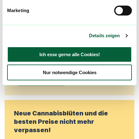
Community
Marketing
Alle wichtigen Daten und Fakten - täglich
aktualisiert! Hilf uns mit Deinen Kommentaren
und Bewertungen flowzz noch besser zu
Details zeigen
machen. Melde dich an, um dir deine
Lieblingsblüten zu merken, rechtzeitig über
Ich esse gerne alle Cookies!
Preisreduktionen informiert zu werden und
exklusive Angebote zu erhalten!
Nur notwendige Cookies
Jetzt registrieren
Neue Cannabisblüten und die
besten Preise nicht mehr
verpassen!