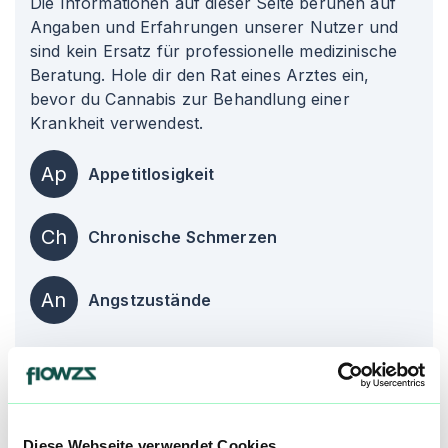
Die Informationen auf dieser Seite beruhen auf
Angaben und Erfahrungen unserer Nutzer und
sind kein Ersatz für professionelle medizinische
Beratung. Hole dir den Rat eines Arztes ein,
bevor du Cannabis zur Behandlung einer
Krankheit verwendest.
Ap
Appetitlosigkeit
Ch
Chronische Schmerzen
An
Angstzustände
alle einblenden
Über diesen Strain:
Lemon Jane
Diese Webseite verwendet Cookies