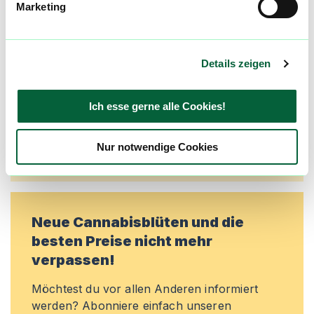
Marketing
Alle wichtigen Daten und Fakten - täglich
aktualisiert! Hilf uns mit Deinen Kommentaren
und Bewertungen flowzz noch besser zu
machen. Melde dich an, um dir deine
Details zeigen
Lieblingsblüten zu merken, rechtzeitig über
Preisreduktionen informiert zu werden und
Ich esse gerne alle Cookies!
exklusive Angebote zu erhalten!
Jetzt registrieren
Nur notwendige Cookies
Neue Cannabisblüten und die
besten Preise nicht mehr
verpassen!
Möchtest du vor allen Anderen informiert
werden? Abonniere einfach unseren