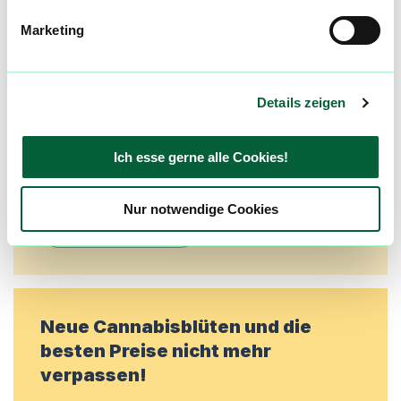
Community
Marketing
Alle wichtigen Daten und Fakten - täglich
aktualisiert! Hilf uns mit Deinen Kommentaren
und Bewertungen flowzz noch besser zu
Details zeigen
machen. Melde dich an, um dir deine
Lieblingsblüten zu merken, rechtzeitig über
Ich esse gerne alle Cookies!
Preisreduktionen informiert zu werden und
exklusive Angebote zu erhalten!
Nur notwendige Cookies
Jetzt registrieren
Neue Cannabisblüten und die
besten Preise nicht mehr
verpassen!