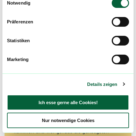
Notwendig
machen. Melde dich an, um dir deine
Lieblingsblüten zu merken, rechtzeitig über
Preisreduktionen informiert zu werden und
Präferenzen
exklusive Angebote zu erhalten!
Jetzt registrieren
Statistiken
Marketing
Neue Cannabisblüten und die
besten Preise nicht mehr
Details zeigen
verpassen!
Möchtest du vor allen Anderen informiert
Ich esse gerne alle Cookies!
werden? Abonniere einfach unseren
Newsletter und erfahre immer zuerst welche
Nur notwendige Cookies
neuen Blüten in den Cannabis Apotheken
kommen und wer gerade die günstigsten