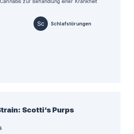
 Cannabis zur Behandlung einer Krankheit
Sc
Schlafstörungen
train:
Scotti‘s Purps
s