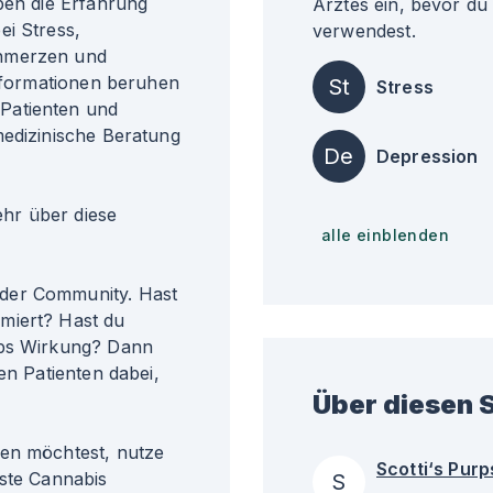
ben die Erfahrung
Arztes ein, bevor du
ei Stress,
verwendest.
chmerzen und
Informationen beruhen
St
Stress
Patienten und
medizinische Beratung
De
Depression
r über diese
alle einblenden
der Community. Hast
miert? Hast du
rps Wirkung? Dann
en Patienten dabei,
Über diesen S
len möchtest, nutze
Scotti‘s Purp
gste Cannabis
S