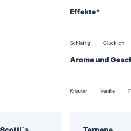
Effekte*
Schläfrig
Glücklich
Aroma und Gesc
Kräuter
Vanille
F
Scotti´s
Terpene