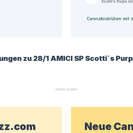
Cannabisblüten mit 
ungen zu
28/1 AMICI SP Scotti´s Pur
mehr laden
wzz.com
Neue Can