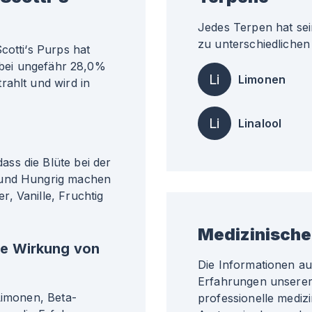
Jedes Terpen hat sei
zu unterschiedlichen 
cotti‘s Purps hat
t bei ungefähr 28,0%
Li
Limonen
rahlt und wird in
Li
Linalool
ss die Blüte bei der
 und Hungrig machen
, Vanille, Fruchtig
Medizinische
he Wirkung von
Die Informationen a
Erfahrungen unserer 
Limonen, Beta-
professionelle medizi