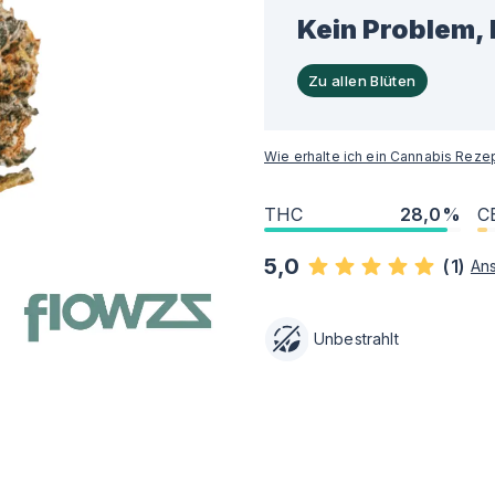
Kein Problem, 
Zu allen Blüten
Wie erhalte ich ein Cannabis Reze
THC
28,0%
C
5,0
(
1
)
An
Unbestrahlt