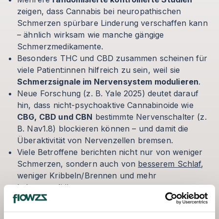
zeigen, dass Cannabis bei neuropathischen
Schmerzen spürbare Linderung verschaffen kann
– ähnlich wirksam wie manche gängige
Schmerzmedikamente.
Besonders THC und CBD zusammen scheinen für
viele Patient
:innen
hilfreich zu sein, weil sie
Schmerzsignale im Nervensystem modulieren
.
Neue Forschung (z. B. Yale 2025) deutet darauf
hin, dass nicht-psychoaktive Cannabinoide wie
CBG, CBD und CBN
bestimmte Nervenschalter (z.
B. Nav1.8) blockieren können – und damit die
Überaktivität von Nervenzellen bremsen.
Viele Betroffene berichten nicht nur von weniger
Schmerzen, sondern auch von
besserem Schlaf
,
weniger Kribbeln/Brennen und mehr
Lebensqualität.
Trotzdem gilt: Die Wirkung ist individuell und nicht
jeder reagiert gleich. Langzeitstudien laufen noch.