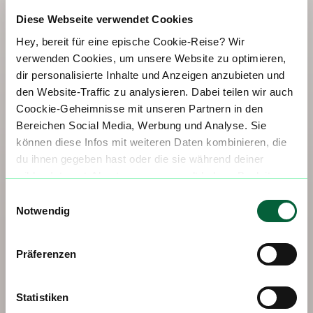
Diese Webseite verwendet Cookies
3. Schmerzlinderung bei Fibromyalgie
Hey, bereit für eine epische Cookie-Reise? Wir
In einer Studie mit 20 Fibromyalgie-Patient
:innen
, die
verwenden Cookies, um unsere Website zu optimieren,
medizinisches Cannabis inhalieren, zeigte sich: Eine
dir personalisierte Inhalte und Anzeigen anzubieten und
einzelne Dosis brachte nur eine leichte
den Website-Traffic zu analysieren. Dabei teilen wir auch
Schmerzreduktion. Die Teilnehmenden, die die Sorte
Coockie-Geheimnisse mit unseren Partnern in den
Bediol (13,4 mg THC und 17,8 mg CBD) verwendeten,
Bereichen Social Media, Werbung und Analyse. Sie
berichteten jedoch von deutlich spürbarer Linderung.
können diese Infos mit weiteren Daten kombinieren, die
Bei 90 % dieser Gruppe sank die subjektiv
du ihnen gegeben hast oder die sie während deiner
empfundene Schmerzintensität um etwa 30 %. Die
wilden Internet-Abenteuer gesammelt haben. Begleite
Ergebnisse deuten darauf hin, dass bestimmte
uns auf dieser unglaublichen, knusprigen Reise!
Einwilligungsauswahl
Cannabis-Sorten bei spezifischen Schmerzformen
Notwendig
besonders wirksam sein können. [4]
Präferenzen
Statistiken