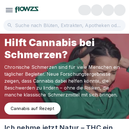
Hilft Cannabis bei
Schmerzen?
Chronische Schmerzen sind für viele Menschen ein
täglicher Begleiter. Neue Forschungsergebnisse
zeigen, dass Cannabis dabei helfen könnte, die
Beschwerden zu lindern – ohne die Risiken, die
manche klassische Schmerzmittel mit sich bringen.
Cannabis auf Rezept
Ich nehme jetzt Natur – THC ein