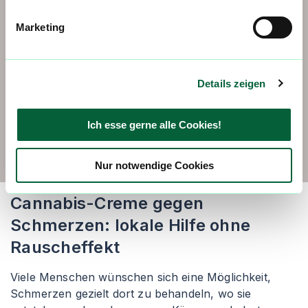
Marketing
Wichtig
Bei anhaltenden oder zunehmenden Schmerzen
Details zeigen
solltest du immer ärztlichen Rat einholen.
Cannabis-Produkte dürfen Schmerzen nicht
eigenständig „überdecken“, da sonst wichtige
Ich esse gerne alle Cookies!
Ursachen übersehen werden können. Eine
fachliche Abklärung ist unbedingt erforderlich.
Nur notwendige Cookies
Cannabis-Creme gegen
Schmerzen: lokale Hilfe ohne
Rauscheffekt
Viele Menschen wünschen sich eine Möglichkeit,
Schmerzen gezielt dort zu behandeln, wo sie