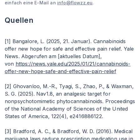
einfach eine E-Mail an
info@flowzz.eu
.
Quellen
[1] Bangalore, L. (2025, 21. Januar). Cannabinoids
offer new hope for safe and effective pain relief. Yale
News. Abgerufen am [aktuelles Datum],
von
https://news.yale.edu/2025/01/21/cannabinoids-
offer-new-hope-safe-and-effective-pain-relief
[2] Ghovanloo, M.-R., Tyagi, S., Zhao, P., & Waxman,
S. G. (2025). Nav1.8, an analgesic target for
nonpsychotomimetic phytocannabinoids. Proceedings
of the National Academy of Sciences of the United
States of America, 122(4), e2416886122.
[3] Bradford, A. C., & Bradford, W. D. (2016). Medical
marijuana laws reduce prescription medication use in