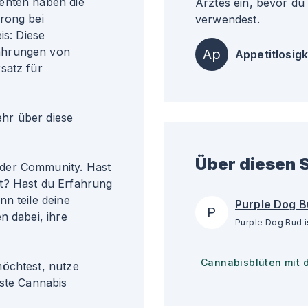
enten haben die
Arztes ein, bevor du
rong bei
verwendest.
is: Diese
ahrungen von
Ap
Appetitlosigk
satz für
r über diese
Über diesen S
der Community. Hast
t? Hast du Erfahrung
n teile deine
Purple Dog 
P
n dabei, ihre
Cannabisblüten mit 
möchtest, nutze
gste Cannabis