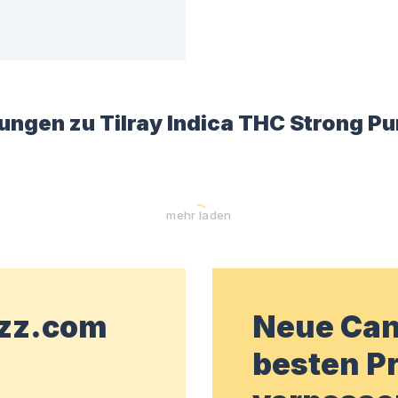
ungen zu
Tilray Indica THC Strong P
mehr laden
wzz.com
Neue Can
besten Pr