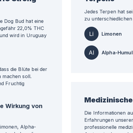
Jedes Terpen hat sei
zu unterschiedlichen 
le Dog Bud hat eine
 ungefähr 22,0% THC
Li
Limonen
 und wird in Uruguay
Al
Alpha-Humul
ss die Blüte bei der
 machen soll.
d Fruchtig
Medizinische
he Wirkung von
Die Informationen a
Erfahrungen unserer 
 Limonen, Alpha-
professionelle medizi