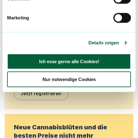
Mach mit in der flowzz.com
Marketing
Community
Alle wichtigen Daten und Fakten - täglich
aktualisiert! Hilf uns mit Deinen Kommentaren
Details zeigen
und Bewertungen flowzz noch besser zu
machen. Melde dich an, um dir deine
Ich esse gerne alle Cookies!
Lieblingsblüten zu merken, rechtzeitig über
Preisreduktionen informiert zu werden und
exklusive Angebote zu erhalten!
Nur notwendige Cookies
Jetzt registrieren
Neue Cannabisblüten und die
besten Preise nicht mehr