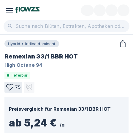
Hybrid • Indica dominant
Remexian 33/1 BBR HOT
High Octane 94
lieferbar
75
Preisvergleich für
Remexian 33/1 BBR HOT
ab 5,24 €
/
g