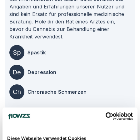
Angaben und Erfahrungen unserer Nutzer und
sind kein Ersatz für professionelle medizinische
Beratung. Hole dir den Rat eines Arztes ein,
bevor du Cannabis zur Behandlung einer
Krankheit verwendest.
Sp
Spastik
De
Depression
Ch
Chronische Schmerzen
alle einblenden
Über diesen Strain:
High Octane 94
Diese Webseite verwendet Cookies