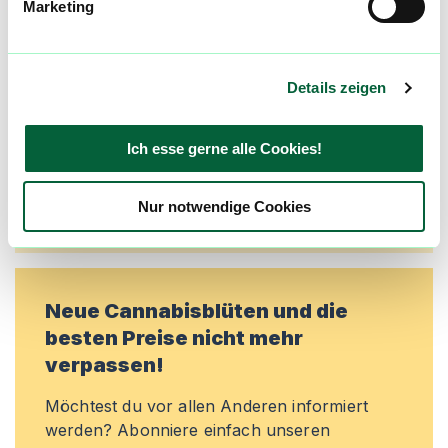
Marketing
Alle wichtigen Daten und Fakten - täglich
aktualisiert! Hilf uns mit Deinen Kommentaren
und Bewertungen flowzz noch besser zu
machen. Melde dich an, um dir deine
Details zeigen
Lieblingsblüten zu merken, rechtzeitig über
Preisreduktionen informiert zu werden und
Ich esse gerne alle Cookies!
exklusive Angebote zu erhalten!
Jetzt registrieren
Nur notwendige Cookies
Neue Cannabisblüten und die
besten Preise nicht mehr
verpassen!
Möchtest du vor allen Anderen informiert
werden? Abonniere einfach unseren