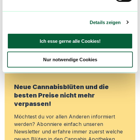
aktualisiert! Hilf uns mit Deinen Kommentaren
und Bewertungen flowzz noch besser zu
machen. Melde dich an, um dir deine
Details zeigen
Lieblingsblüten zu merken, rechtzeitig über
Preisreduktionen informiert zu werden und
exklusive Angebote zu erhalten!
Ich esse gerne alle Cookies!
Jetzt registrieren
Nur notwendige Cookies
Neue Cannabisblüten und die
besten Preise nicht mehr
verpassen!
Möchtest du vor allen Anderen informiert
werden? Abonniere einfach unseren
Newsletter und erfahre immer zuerst welche
neuen Blüten in den Cannabis Apotheken