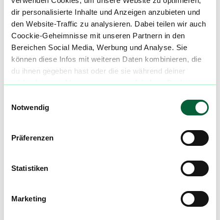
verwenden Cookies, um unsere Website zu optimieren,
dir personalisierte Inhalte und Anzeigen anzubieten und
Cannabisblüten mit diesem Strain
den Website-Traffic zu analysieren. Dabei teilen wir auch
Coockie-Geheimnisse mit unseren Partnern in den
Bereichen Social Media, Werbung und Analyse. Sie
Produktbewertungen zu
NICE 24/1 SWC
können diese Infos mit weiteren Daten kombinieren, die
Strawberry Cake
du ihnen gegeben hast oder die sie während deiner
4,3
(
18
)
wilden Internet-Abenteuer gesammelt haben. Begleite
uns auf dieser unglaublichen, knusprigen Reise!
Einwilligungsauswahl
Notwendig
mehr laden
Präferenzen
Mach mit in der flowzz.com
Community
Statistiken
Alle wichtigen Daten und Fakten - täglich
aktualisiert! Hilf uns mit Deinen Kommentaren
Marketing
und Bewertungen flowzz noch besser zu
machen. Melde dich an, um dir deine