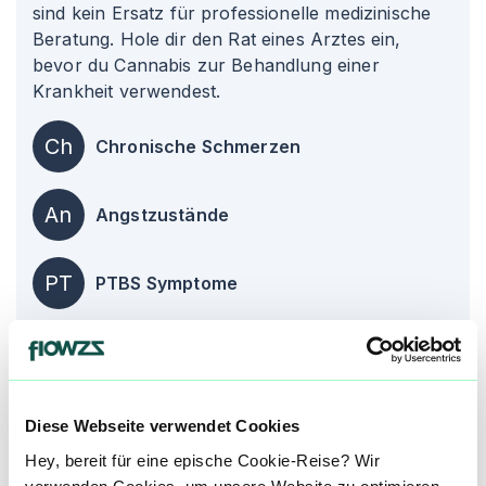
sind kein Ersatz für professionelle medizinische
Beratung. Hole dir den Rat eines Arztes ein,
bevor du Cannabis zur Behandlung einer
Krankheit verwendest.
Ch
Chronische Schmerzen
An
Angstzustände
PT
PTBS Symptome
Über diesen Strain:
Strawberry Cake
Diese Webseite verwendet Cookies
Strawberry Cake
S
Der Strawberry Cake Strain, früher bekannt als Strawberry Cheesecake, wurde durch Kreuzung von Chronic, [White Widow](/strain/white-widow) und Cheese gezüchtet. Diese drei "Old-School-Sorten" haben ihre unterschiedlichen Eigenschaften in die Kreuzung einfließen lassen, um mit Strawberry Cake einen neuen kraftvollen und köstlichen Strain auf den Markt zu bringen. ::br ###### Strawberry Cake Aroma & Geschmack Strawberry Cake kommt mit einem klassischen Cheese-Geschmack, das von der süßen Basis der Chronic Strains begleitet wird und bietet zusammen mit cremigen, fruchtigen Aromen unvergessliche Geschmackserlebnisse. ::br ###### Strawberry Cake Strain Wirkung Die Strawberry Cake Wirkung setzt schnell ein und du kannst eine besonders kreative, geistige Euphorie zu genießen, die von einer tiefen Entspannung sowohl körperlich als auch zerebral begleitet wird. Es ist ideal, um sich nach einem intensiven Tag richtig auszuruhen. Aber Vorsicht: Die Strawberry Cake Wirkung kann auch schwer und hart sein, was diesen Strain aber dafür besonders wirksam bei chronischen Schmerzen macht. ::br Unsere Datenbank lebt von den Erfahrungen der Community. Hast du Strawberry Cake schon konsumiert? Hast du Erfahrung mit der Strawberry Cake Wirkung? Dann teile deine Erfahrungen mit uns und hilf anderen Patienten dabei, ihren perfekten Strain für sich zu finden. ::br Wenn du eine Strawberry Cake Cannabisblüte bestellen möchtest, nutze einfach unseren Preisvergleich um die günstigste Cannabis Apotheke für diese Blüte zu finden.
Hey, bereit für eine epische Cookie-Reise? Wir