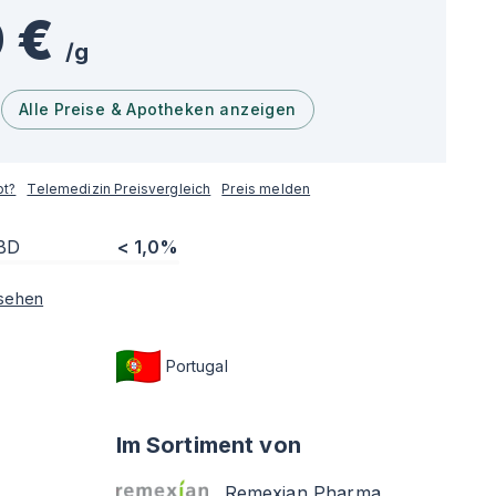
 €
/
g
Alle Preise & Apotheken anzeigen
pt?
Telemedizin Preisvergleich
Preis melden
BD
< 1,0%
sehen
Portugal
Im Sortiment von
Remexian Pharma