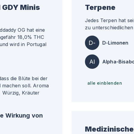
 GDY Minis
Terpene
Jedes Terpen hat sei
zu unterschiedlichen 
nddaddy OG hat eine
 ungefähr 18,0% THC
D-
D-Limonen
und wird in Portugal
Al
Alpha-Bisabo
ss die Blüte bei der
alle einblenden
 machen soll. Aroma
, Würzig, Kräuter
he Wirkung von
Medizinische