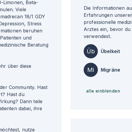
 D-Limonen, Beta-
Die Informationen a
ulen. Viele
Erfahrungen unserer 
s madrecan 18/1 GDY
professionelle medizi
Depression, Stress
Arztes ein, bevor du
ormationen beruhen
verwendest.
Patienten und
medizinische Beratung
Üb
Übelkeit
r über diese
Mi
Migräne
der Community. Hast
alle einblenden
t? Hast du
irkung? Dann teile
tienten dabei, ihre
möchtest, nutze