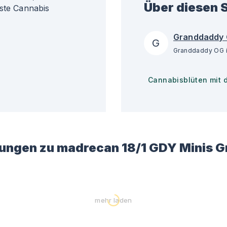
Über diesen S
gste Cannabis
Granddaddy
G
Cannabisblüten mit 
ungen zu
madrecan 18/1 GDY Minis 
mehr laden