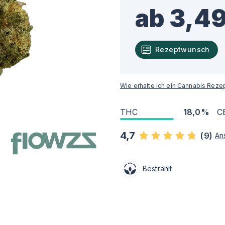
ab 3,49
Rezeptwunsch
Wie erhalte ich ein Cannabis Reze
THC
18,0%
C
4,7
(
9
)
An
Bestrahlt