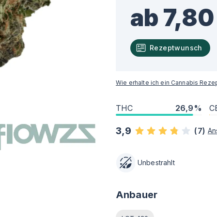
ab 7,80
Rezeptwunsch
Wie erhalte ich ein Cannabis Reze
THC
26,9%
C
3,9
(
7
)
An
Unbestrahlt
Anbauer