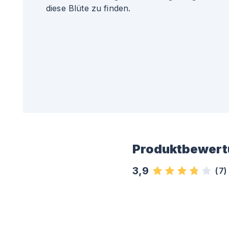
diese Blüte zu finden.
Produktbewert
3,9
(
7
)