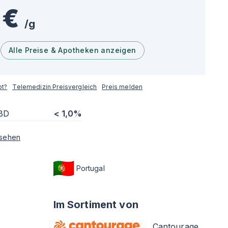
 €
/
g
Alle Preise & Apotheken anzeigen
pt?
Telemedizin Preisvergleich
Preis melden
BD
< 1,0%
sehen
Portugal
Im Sortiment von
Cantourage