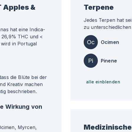
 Apples &
Terpene
Jedes Terpen hat sei
zu unterschiedlichen 
as hat eine Indica-
ähr 26,9% THC und <
Oc
Ocimen
 wird in Portugal
Pi
Pinene
ss die Blüte bei der
alle einblenden
und Kreativ machen
ig beschrieben.
he Wirkung von
Medizinische
 Ocimen, Myrcen,