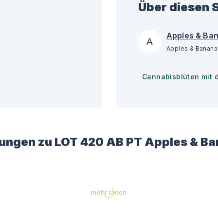
Über diesen S
Apples & Ba
A
Cannabisblüten mit 
ungen zu
LOT 420 AB PT Apples & B
mehr laden