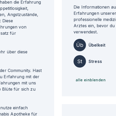
 haben die Erfahrung
Die Informationen a
etitlosigkeit,
Erfahrungen unserer 
en, Angstzustände,
professionelle medizi
: Diese
Arztes ein, bevor du
ahrungen von
verwendest.
satz für
Üb
Übelkeit
r über diese
St
Stress
der Community. Hast
 Erfahrung mit der
alle einblenden
fahrungen mit uns
 Blüte für sich zu
nutze einfach
nabis Apotheke für