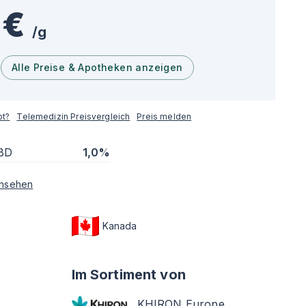
 €
/
g
Alle Preise & Apotheken anzeigen
pt?
Telemedizin Preisvergleich
Preis melden
BD
1,0%
nsehen
Kanada
Im Sortiment von
KHIRON Europe