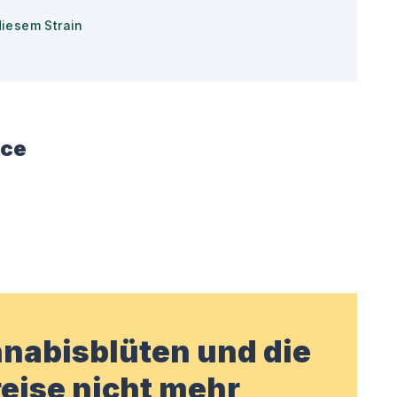
diesem Strain
ace
nabisblüten und die
eise nicht mehr