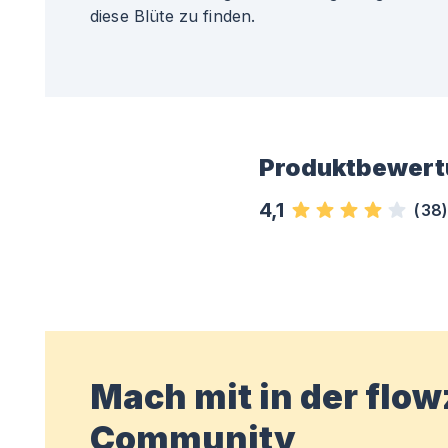
diese Blüte zu finden.
Produktbewert
4,1
(
38
Mach mit in der flo
Community