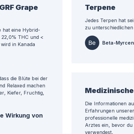
 GRF Grape
Terpene
Jedes Terpen hat sei
zu unterschiedlichen 
 hat eine Hybrid-
ähr 22,0% THC und <
Be
Beta-Myrcen
 wird in Kanada
ss die Blüte bei der
und Relaxed machen
Medizinische
, Kiefer, Fruchtig,
Die Informationen a
Erfahrungen unserer 
he Wirkung von
professionelle medizi
Arztes ein, bevor du
verwendest.