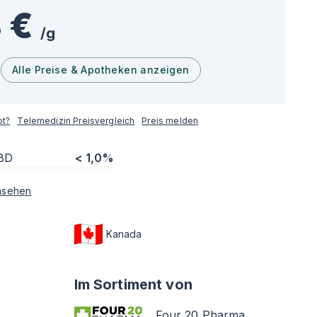
 €
/
g
Alle Preise & Apotheken anzeigen
pt?
Telemedizin Preisvergleich
Preis melden
BD
< 1,0%
nsehen
Kanada
Im Sortiment von
Four 20 Pharma