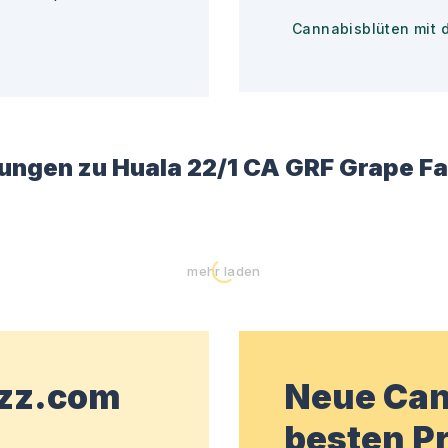
Cannabisblüten mit 
ungen zu
Huala 22/1 CA GRF Grape F
)
mehr laden
wzz.com
Neue Can
besten Pr