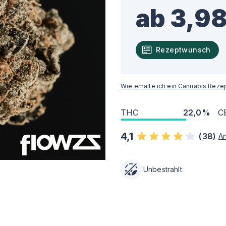
ab 3,98
Rezeptwunsch
Wie erhalte ich ein Cannabis Reze
THC
22,0%
C
4,1
(
38
)
A
Unbestrahlt