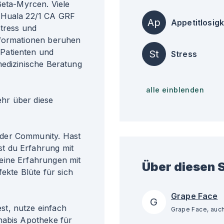
Beta-Myrcen. Viele
s Huala 22/1 CA GRF
Ap
Appetitlosigk
Stress und
nformationen beruhen
Patienten und
St
Stress
medizinische Beratung
alle einblenden
r über diese
der Community. Hast
t du Erfahrung mit
eine Erfahrungen mit
Über diesen S
fekte Blüte für sich
Grape Face
G
t, nutze einfach
nabis Apotheke für