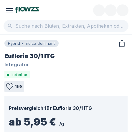
Hybrid • Indica dominant
Eufloria 30/1 ITG
Integrator
lieferbar
198
Preisvergleich für
Eufloria 30/1 ITG
ab 5,95 €
/
g