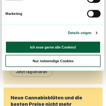
Mach mit in der flowzz.com
Marketing
Community
Alle wichtigen Daten und Fakten - täglich
aktualisiert! Hilf uns mit Deinen Kommentaren
Details zeigen
und Bewertungen flowzz noch besser zu
machen. Melde dich an, um dir deine
Ich esse gerne alle Cookies!
Lieblingsblüten zu merken, rechtzeitig über
Preisreduktionen informiert zu werden und
exklusive Angebote zu erhalten!
Nur notwendige Cookies
Jetzt registrieren
Neue Cannabisblüten und die
besten Preise nicht mehr