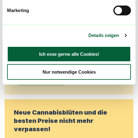
Community
Marketing
Alle wichtigen Daten und Fakten - täglich
aktualisiert! Hilf uns mit Deinen Kommentaren
und Bewertungen flowzz noch besser zu
Details zeigen
machen. Melde dich an, um dir deine
Lieblingsblüten zu merken, rechtzeitig über
Ich esse gerne alle Cookies!
Preisreduktionen informiert zu werden und
exklusive Angebote zu erhalten!
Nur notwendige Cookies
Jetzt registrieren
Neue Cannabisblüten und die
besten Preise nicht mehr
verpassen!