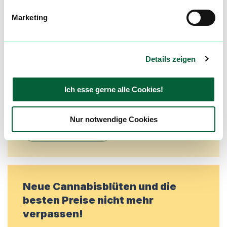
Community
Marketing
Alle wichtigen Daten und Fakten - täglich
aktualisiert! Hilf uns mit Deinen Kommentaren
und Bewertungen flowzz noch besser zu
Details zeigen
machen. Melde dich an, um dir deine
Lieblingsblüten zu merken, rechtzeitig über
Ich esse gerne alle Cookies!
Preisreduktionen informiert zu werden und
exklusive Angebote zu erhalten!
Nur notwendige Cookies
Jetzt registrieren
Neue Cannabisblüten und die
besten Preise nicht mehr
verpassen!