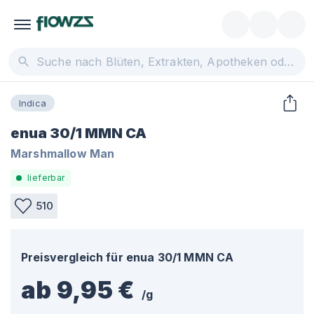
Indica
enua 30/1 MMN CA
Marshmallow Man
lieferbar
510
Preisvergleich für
enua 30/1 MMN CA
ab 9,95 €
/
g