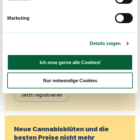
Mach mit in der flowzz.com
Marketing
Community
Alle wichtigen Daten und Fakten - täglich
aktualisiert! Hilf uns mit Deinen Kommentaren
Details zeigen
und Bewertungen flowzz noch besser zu
machen. Melde dich an, um dir deine
Ich esse gerne alle Cookies!
Lieblingsblüten zu merken, rechtzeitig über
Preisreduktionen informiert zu werden und
exklusive Angebote zu erhalten!
Nur notwendige Cookies
Jetzt registrieren
Neue Cannabisblüten und die
besten Preise nicht mehr